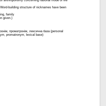
y of anthroponomy concerning national mode of life
. Word-building structure of nicknames have been
ing, family
en given.)
ронім, проматронім, лексична база (personal
ym, promatronym, lexical base)