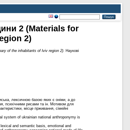
ни 2 (Materials for
region 2)
 of the inhabitants of lviv region 2).
Наукові
виська, лексичною базою яких є оніми, а до
ня, психічними рисами та ін. Мотивом для
рактеристики, місце прживання, сімейні
al system of ukrainian national anthroponymy is
is lexical and semantic basis, emotional and