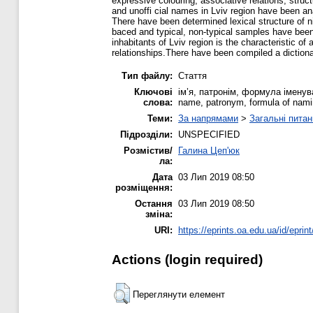
expressive colouring, associative relations, stru
and unoffi cial names in Lviv region have been an
There have been determined lexical structure of n
baced and typical, non-typical samples have been
inhabitants of Lviv region is the characteristic of 
relationships.There have been compiled a dictionar
Тип файлу:
Стаття
Ключові
ім’я, патронім, формула іменув
слова:
name, patronym, formula of nami
Теми:
За напрямами
>
Загальні питан
Підрозділи:
UNSPECIFIED
Розмістив/
Галина Цеп'юк
ла:
Дата
03 Лип 2019 08:50
розміщення:
Остання
03 Лип 2019 08:50
зміна:
URI:
https://eprints.oa.edu.ua/id/eprin
Actions (login required)
Переглянути елемент