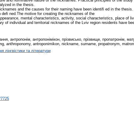
cture and nominative nature of the nicknames. Practical principles of the stud
alyzed in the thesis.
icknames and the causes for their naming have been identifi ed in the thesis
 defi ned.The motive for creating the nicknames of the
appearance, mental characteristics, activity, social characteristics, place of liv
y of individual and territorial nicknames of the Lviv region residents have be
ання, антропонім, антропонімікон, прізвисько, прізвище, пропатронім, мат
ng, anthroponomy, antroponimikon, nickname, surname, propatronym, matron
ня лінгвістики та літератури
t/7725