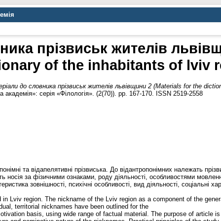
демія
ика прізвиськ жителів львівщи
ionary of the inhabitants of lviv 
іали до словника прізвиськ жителів львівщини 2 (Materials for the dictionary
академія»: серія «Філологія». (2(70)). pp. 167-170. ISSN 2519-2558
опонімні та відапелятивні прізвиська. До відантропонімних належать пріз
ють носія за фізичними ознаками, роду діяльності, особливостями мовлен
еристика зовнішності, психічні особливості, вид діяльності, соціальні ха
in Lviv region. The nickname of the Lviv region as a component of the gener
idual, territorial nicknames have been outlined for the
 motivation basis, using wide range of factual material. The purpose of article 