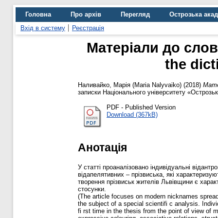
Головна
Про архів
Перегляд
Острозька ака
Вхід в систему
Реєстрація
Матеріали до словн
the dict
Наливайко, Марія (Maria Nalyvaiko)
(2018)
Матер
записки Національного університету «Острозька 
PDF - Published Version
Download (367kB)
Анотація
У статті проаналізовано індивідуальні відантр
відапелятивних – прізвиська, які характеризу
творення прізвиськ жителів Львівщини є характ
стосунки.
(The article focuses on modern nicknames spread 
the subject of a special scientifi c analysis. Indiv
fi rst time in the thesis from the point of view of