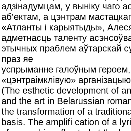
адзінадумцам, у выніку чаго 
аб’ектам, а цэнтрам мастацкаг
«Атланты і карыятыды», Алеся
адметнасць таленту асэнсоўв
этычных праблем аўтарскай су
праз яе
успрыманне галоўным героем, 
«цэнтраімклівую» арганізацыю
(The esthetic development of a
and the art in Belarussian roman
the transformation of a traditio
basis. The amplifi cation of a ly