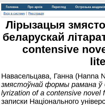
Головна
Про архів
Перегляд
Острозька академі
Вхід в систему
Реєстрація
Лірызацыя змяст
беларускай літарату
contensive nove
lit
Навасельцава, Ганна (Hanna N
змястоўнай формы рамана ў 
lyrization of a contensive novel f
записки Національного універс