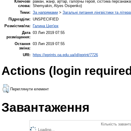
Ключові
раман, жанр, аўтар, галоўны герой, сістэма персанажаў, 
слова:
Shemyakin, Alyes Osipenko)
Теми:
За напрямами
>
Загальні питання лінгвістики та літер
Підрозділи:
UNSPECIFIED
Розмістив/ла:
Галина Цеп'юк
Дата
03 Лип 2019 07:55
розміщення:
Остання
03 Лип 2019 07:55
зміна:
URI:
https://eprints.oa.edu.ua/id/eprint/7726
Actions (login required
Переглянути елемент
Завантаження
Кількість завант
Loading...