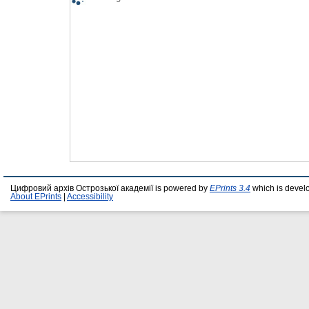
Цифровий архів Острозької академії is powered by
EPrints 3.4
which is devel
About EPrints
|
Accessibility