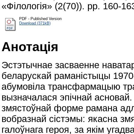
«Філологія» (2(70)). pp. 160-1
PDF - Published Version
Download (371kB)
Анотація
Эстэтычнае засваенне наватар
беларускай раманістыцы 1970-
абумовіла трансфармацыю тр
вызначалася эпічнай асновай.
змястоўнай форме рамана адл
вобразнай сістэмы: якасна з
галоўнага героя, за якім угад