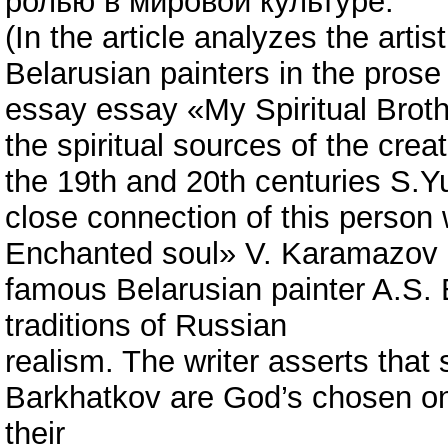
ролью в мировой культуре.
(In the article analyzes the artis
Belarusian painters in the pros
essay essay «My Spiritual Brother
the spiritual sources of the creat
the 19th and 20th centuries S.Y
close connection of this person 
Enchanted soul» V. Karamazov cre
famous Belarusian painter A.S. 
traditions of Russian
realism. The writer asserts that s
Barkhatkov are God’s chosen one
their