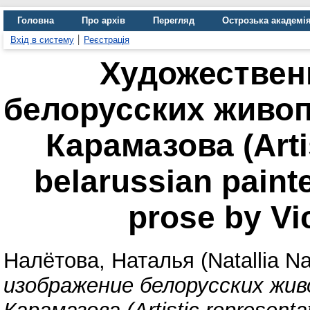
Головна
Про архів
Перегляд
Острозька академі
Вхід в систему
Реєстрація
Художествен
белорусских живоп
Карамазова (Artis
belarussian painte
prose by Vi
Налётова, Наталья (Natallia Na
изображение белорусских жив