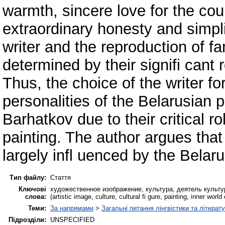
warmth, sincere love for the cou
extraordinary honesty and simplic
writer and the reproduction of f
determined by their signifi cant r
Thus, the choice of the writer for 
personalities of the Belarusian
Barhatkov due to their critical r
painting. The author argues that
largely infl uenced by the Belaru
Тип файлу:
Стаття
Ключові
художественное изображение, культура, деятель культур
слова:
(artistic image, culture, cultural fi gure, painting, inner wor
Теми:
За напрямами
>
Загальні питання лінгвістики та літерат
Підрозділи:
UNSPECIFIED