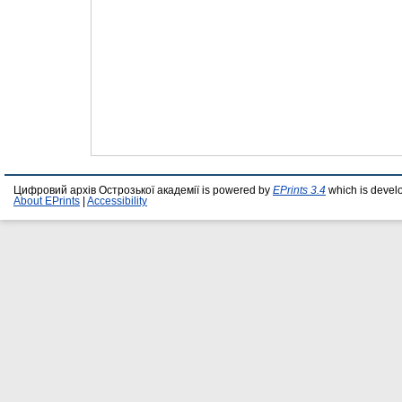
Цифровий архів Острозької академії is powered by
EPrints 3.4
which is devel
About EPrints
|
Accessibility