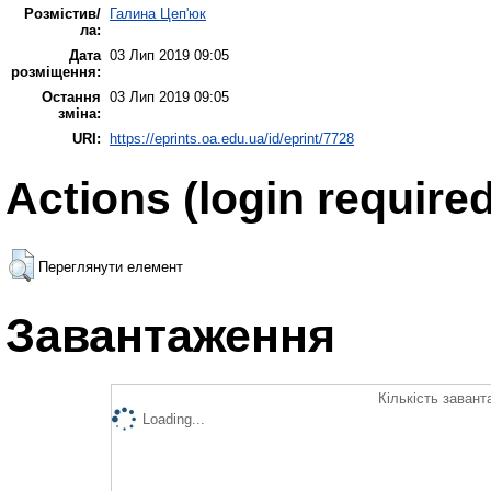
Розмістив/
Галина Цеп'юк
ла:
Дата
03 Лип 2019 09:05
розміщення:
Остання
03 Лип 2019 09:05
зміна:
URI:
https://eprints.oa.edu.ua/id/eprint/7728
Actions (login required
Переглянути елемент
Завантаження
Кількість завант
Loading...