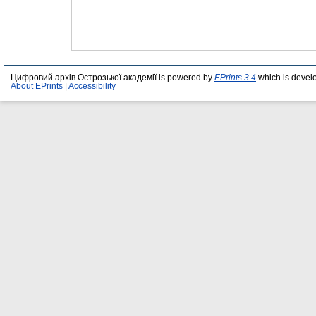
Цифровий архів Острозької академії is powered by
EPrints 3.4
which is devel
About EPrints
|
Accessibility