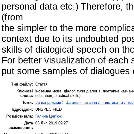
personal data etc.) Therefore, t
(from
the simpler to the more complica
context due to its undoubted poss
skills of dialogical speech on t
For better visualization of each 
put some samples of dialogues of
Тип файлу:
Стаття
Ключові
іноземна мова, діалог, типи діалогів, поетапне навчання
слова:
education, practical skills)
Теми:
За напрямами
>
Загальні питання лінгвістики та літе
Підрозділи:
UNSPECIFIED
Розмістив/ла:
Галина Цеп'юк
Дата
03 Лип 2019 09:27
розміщення: