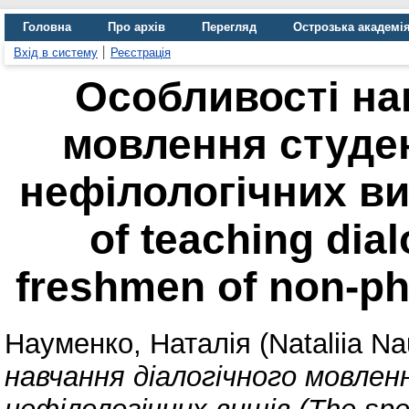
Головна
Про архів
Перегляд
Острозька академі
Вхід в систему
Реєстрація
Oсобливості на
мовлення студе
нефілологічних виш
of teaching dial
freshmen of non-phi
Науменко, Наталія (Nataliia N
навчання діалогічного мовле