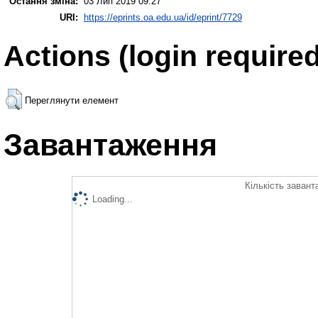
Остання зміна:
03 Лип 2019 09:27
URI:
https://eprints.oa.edu.ua/id/eprint/7729
Actions (login required
Переглянути елемент
Завантаження
Кількість завант
Loading...