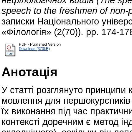
нефілологічних вишів (The speci
speech to the freshmen of non-ph
записки Національного універс
«Філологія» (2(70)). pp. 174-1
PDF - Published Version
Download (370kB)
Анотація
У статті розглянуто принципи 
мовлення для першокурсників р
їх виконання під час практичн
контексті доречним є метод інд