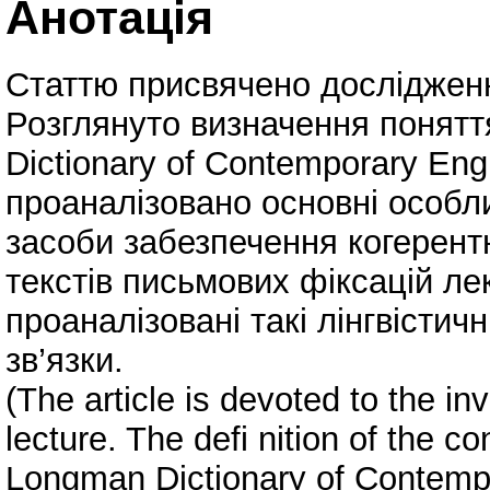
Анотація
Статтю присвячено дослідженн
Розглянуто визначення поняття
Dictionary of Contemporary Eng
проаналізовано основні особли
засоби забезпечення когерентн
текстів письмових фіксацій лек
проаналізовані такі лінгвістич
зв’язки.
(The article is devoted to the in
lecture. The defi nition of the co
Longman Dictionary of Contemp