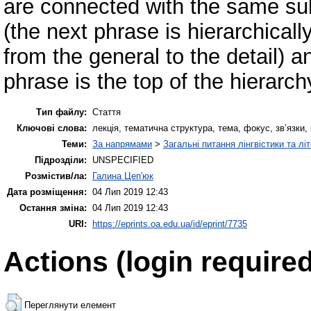
are connected with the same sub
(the next phrase is hierarchical
from the general to the detail) 
phrase is the top of the hierarch
Тип файлу:
Стаття
Ключові слова:
лекція, тематична структура, тема, фокус, зв’язки, ко
Теми:
За напрямами
>
Загальні питання лінгвістики та лі
Підрозділи:
UNSPECIFIED
Розмістив/ла:
Галина Цеп'юк
Дата розміщення:
04 Лип 2019 12:43
Остання зміна:
04 Лип 2019 12:43
URI:
https://eprints.oa.edu.ua/id/eprint/7735
Actions (login required
Переглянути елемент