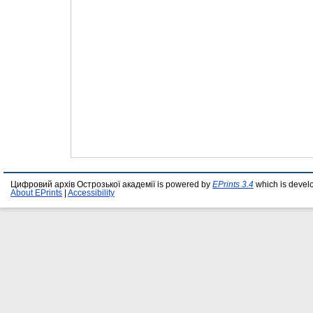
Цифровий архів Острозької академії is powered by
EPrints 3.4
which is devel
About EPrints
|
Accessibility