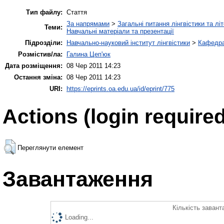
Тип файлу:
Стаття
За напрямами
>
Загальні питання лінгвістики та лі
Теми:
Навчальні матеріали та презентації
Підрозділи:
Навчально-науковий інститут лінгвістики
>
Кафедра 
Розмістив/ла:
Галина Цеп'юк
Дата розміщення:
08 Чер 2011 14:23
Остання зміна:
08 Чер 2011 14:23
URI:
https://eprints.oa.edu.ua/id/eprint/775
Actions (login required
Переглянути елемент
Завантаження
Кількість завант
Loading...