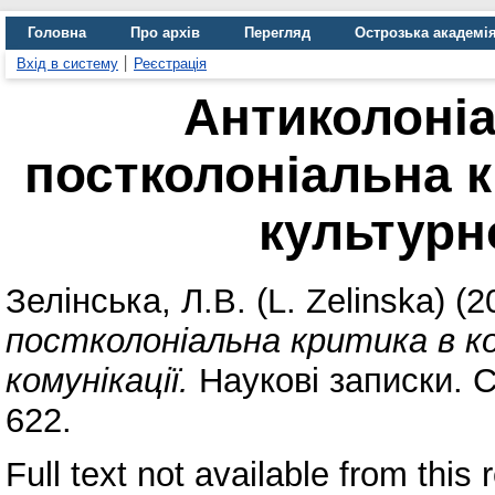
Головна
Про архів
Перегляд
Острозька академі
Вхід в систему
Реєстрація
Антиколоніа
постколоніальна к
культурно
Зелінська, Л.В. (L. Zelinska)
(2
постколоніальна критика в к
комунікації.
Наукові записки. Се
622.
Full text not available from this r