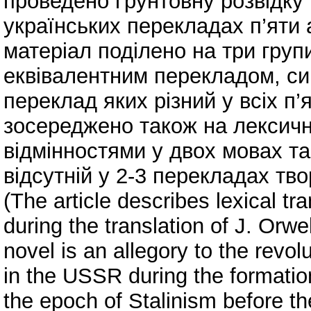
проведено ґрунтовну розвідку
українських перекладах п’яти 
матеріал поділено на три груп
еквівалентним перекладом, си
переклад яких різний у всіх п’
зосереджено також на лексич
відмінностями у двох мовах т
відсутній у 2-3 перекладах тво
(The article describes lexical tr
during the translation of J. Orw
novel is an allegory to the revo
in the USSR during the formatio
the epoch of Stalinism before the