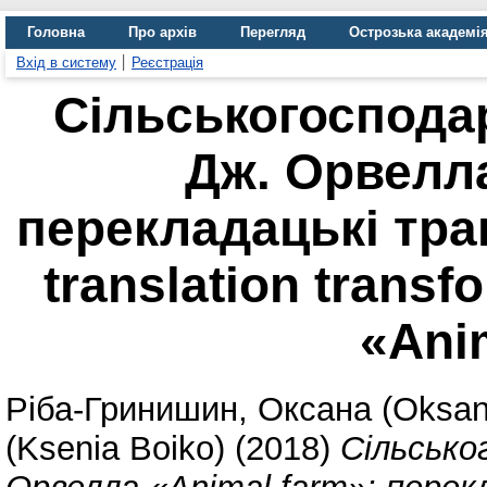
Головна
Про архів
Перегляд
Острозька академі
Вхід в систему
Реєстрація
Cільськогосподар
Дж. Орвелла
перекладацькі тран
translation transfo
«Ani
Ріба-Гринишин, Оксана (Oksan
(Ksenia Boiko)
(2018)
Cільсько