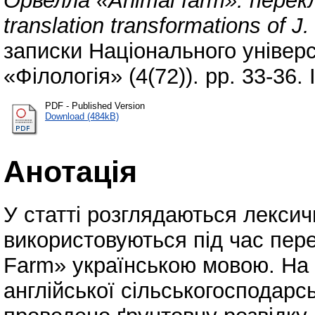
Орвелла «Animal farm»: перекл
translation transformations of J
записки Національного універс
«Філологія» (4(72)). pp. 33-36
PDF - Published Version
Download (484kB)
Анотація
У статті розглядаються лексич
використовуються під час пер
Farm» українською мовою. На 
англійської сільськогосподарс