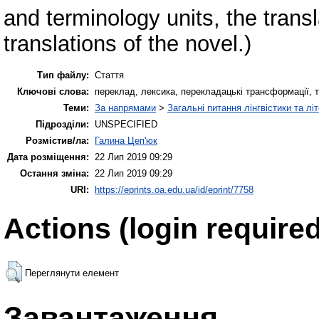
and terminology units, the transl
translations of the novel.)
Тип файлу:
Стаття
Ключові слова:
переклад, лексика, перекладацькі трансформації, тема
Теми:
За напрямами
>
Загальні питання лінгвістики та лі
Підрозділи:
UNSPECIFIED
Розмістив/ла:
Галина Цеп'юк
Дата розміщення:
22 Лип 2019 09:29
Остання зміна:
22 Лип 2019 09:29
URI:
https://eprints.oa.edu.ua/id/eprint/7758
Actions (login required
Переглянути елемент
Завантаження