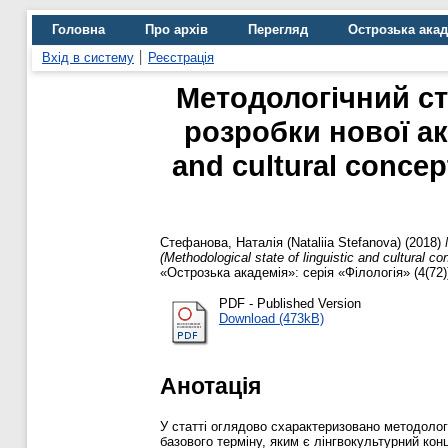
Головна
Про архів
Перегляд
Острозька ака
Вхід в систему
Реєстрація
Методологічний ст
розробки нової акс
and cultural concep
Стефанова, Наталія (Nataliia Stefanova)
(2018)
(Methodological state of linguistic and cultural 
«Острозька академія»: серія «Філологія» (4(72)
PDF - Published Version
Download (473kB)
Анотація
У статті оглядово схарактеризовано методологі
базового терміну, яким є лінгвокультурний ко