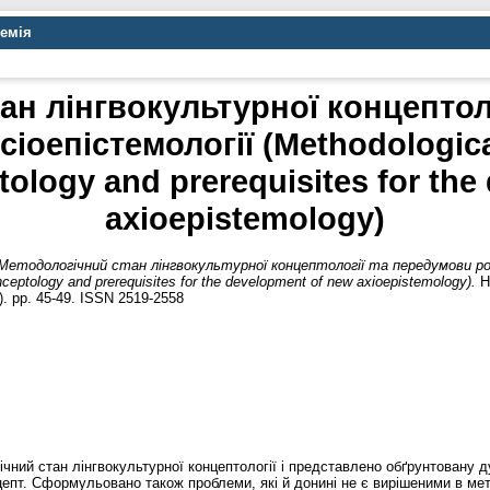
демія
ан лінгвокультурної концептол
іоепістемології (Methodological 
tology and prerequisites for th
axioepistemology)
Методологічний стан лінгвокультурної концептології та передумови роз
conceptology and prerequisites for the development of new axioepistemology).
Н
). pp. 45-49. ISSN 2519-2558
чний стан лінгвокультурної концептології і представлено обґрунтовану ду
нцепт. Сформульовано також проблеми, які й донині не є вирішеними в ме