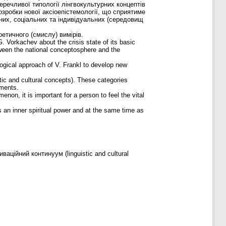
ечливої типології лінгвокультурних концептів
зробки нової аксіоепістемології, що сприятиме
ічних, соціальних та індивідуальних (середовищ
оетичного (смислу) вимірів.
G. Vorkachev about the crisis state of its basic
etween the national conceptosphere and the
ological approach of V. Frankl to develop new
stic and cultural concepts). These categories
ements.
non, it is important for a person to feel the vital
 an inner spiritual power and at the same time as
аційний континуум (linguistic and cultural