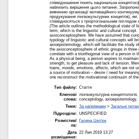
співвідношення понять національна концептос
наблизить вирішення цього питання. Запропоно
вивченню організації мотиваційного континууму
продукування лінгвокультурних концептів), які
співвідносяться з тріортогональним поглядом н
(The article outlines the methodological state of 
term, which is the linguistic and cultural concept
axioconceptosphere. We have assumed that concl
typology of linguistic and cultural concepts will b
axioepistemology, which will facilitate the study 
the axioconceptosphere of ethnic groups in three c
correlate with a triorthogonal view of a person in
As a physical being, a person aspires to maintain 
strength, to get pleasure and lack of tension. M
trains, moods, emotions, affects, which are not u
a source of motivation – desire / need for meanin
one reconstruct the motivational continuum of th
Тип файлу:
Стаття
Ключові
лінгвокультурна концептологія, 
слова:
conceptology, axioepistemology,
Теми:
За напрямами
>
Загальні питан
Підрозділи:
UNSPECIFIED
Розмістив/
Галина Цеп'юк
ла:
Дата
22 Лип 2019 13:27
розміщення: