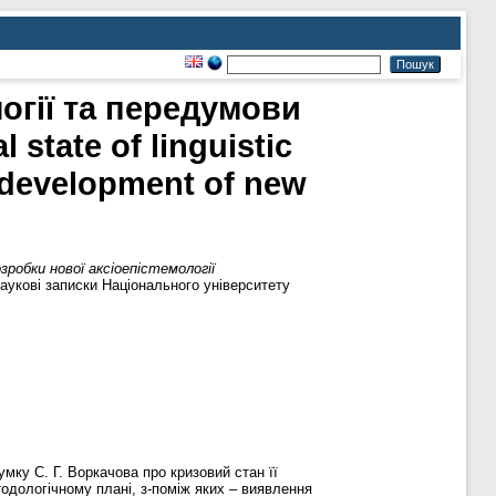
огії та передумови
state of linguistic
e development of new
робки нової аксіоепістемології
аукові записки Національного університету
мку С. Г. Воркачова про кризовий стан її
тодологічному плані, з-поміж яких – виявлення