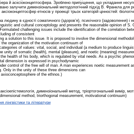
фера й асксіоконцептосфера. Зроблено припущення, що укладання несупер
вано залучити димензіональний методологічний підхід В. Франкла для ро
 аксіоконцептосфер етносів у проекції трьох категорій цінностей: біолог
а людину в єдності соматичного (здоров’я), психічного (задоволення) і н
linguistic and cultural conceptology and presents the reasonable opinion of S. 
. Formulated challenging issues include the identification of the correlation b
uding of consistent
ring a solution to this issue. It is proposed to involve the dimensional method
of the organization of the motivation continuum of
ategories of values: vital, social, and individual (a medium to produce lingui
 the unity of somatic (health), mental (pleasure), and noetic (meaning) measur
the health of his body, which is regulated by vital needs. As a psychic phenome
ental dimension is expressed in psychodynamic
nder control of the free will of man. A man experiences noetic measurement as
g. Only in the unity of these three dimensions can
e axioconceptosphere of the ethnos.)
аксіоепістемологія, димензіональний метод, тріортогональний вимір, мотив
 dimensional method, triorthogonal measurement, motivational continuum)
ня лінгвістики та літератури