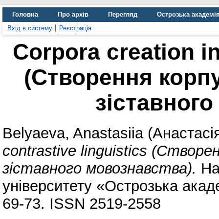
Головна
Про архів
Перегляд
Острозька академі
Вхід в систему
Реєстрація
Corpora creation in
(Cтворення корпу
зіставного
Belyaeva, Anastasiia (Анастасі
contrastive linguistics (Cтвор
зіставного мовознавства).
На
університету «Острозька академ
69-73. ISSN 2519-2558