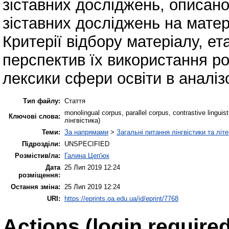
зіставних досліджень, описано
зіставних досліджень на матері
Критерії відбору матеріалу, ет
перспектив їх використання ро
лексики сфери освіти в аналіз
Тип файлу:
Стаття
monolingual corpus, parallel corpus, contrastive ling
Ключові слова:
лінгвістика)
Теми:
За напрямами
>
Загальні питання лінгвістики та літ
Підрозділи:
UNSPECIFIED
Розмістив/ла:
Галина Цеп'юк
Дата
25 Лип 2019 12:24
розміщення:
Остання зміна:
25 Лип 2019 12:24
URI:
https://eprints.oa.edu.ua/id/eprint/7768
Actions (login required