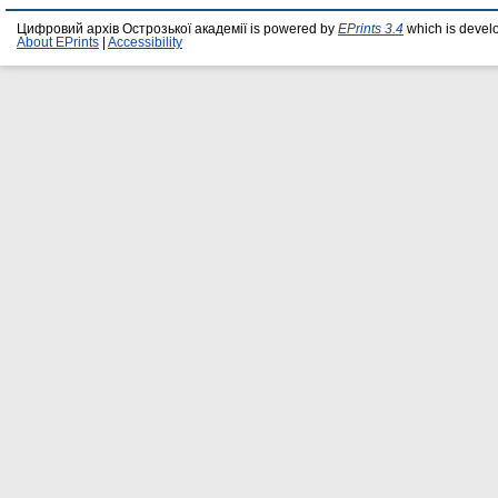
Цифровий архів Острозької академії is powered by
EPrints 3.4
which is devel
About EPrints
|
Accessibility