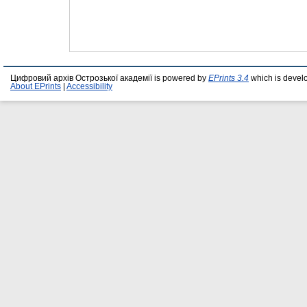
Цифровий архів Острозької академії is powered by
EPrints 3.4
which is devel
About EPrints
|
Accessibility