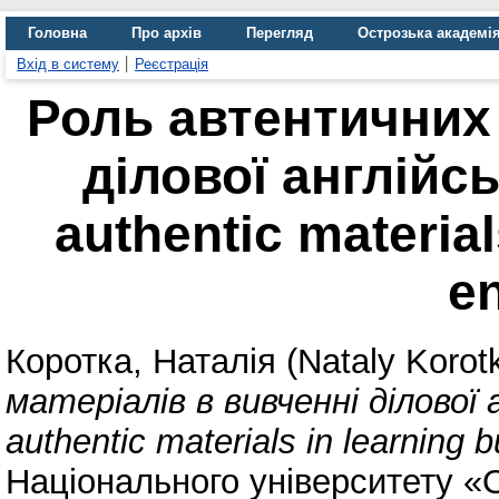
Головна
Про архів
Перегляд
Острозька академі
Вхід в систему
Реєстрація
Роль автентичних 
дiлової англійсь
authentic material
en
Коротка, Наталія (Nataly Korot
матерiалiв в вивченнi дiлової а
authentic materials in learning b
Національного університету «