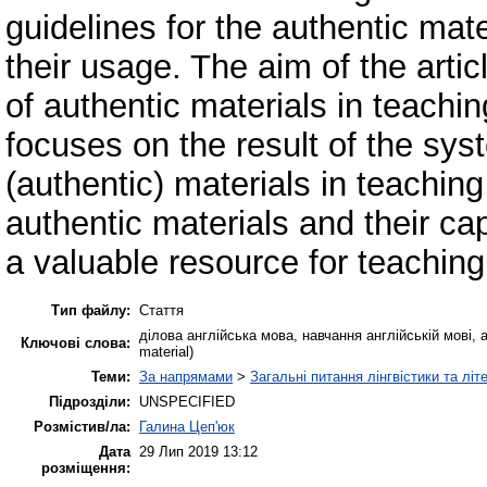
guidelines for the authentic mater
their usage. The aim of the articl
of authentic materials in teachi
focuses on the result of the sys
(authentic) materials in teaching
authentic materials and their cap
a valuable resource for teachin
Тип файлу:
Стаття
ділова англійська мова, навчання англійській мові, а
Ключові слова:
material)
Теми:
За напрямами
>
Загальні питання лінгвістики та літ
Підрозділи:
UNSPECIFIED
Розмістив/ла:
Галина Цеп'юк
Дата
29 Лип 2019 13:12
розміщення: