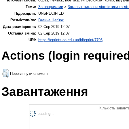
Ключові слова:
образ, пейзаж, поетика, імпресіонізм, колір, візуальні
Теми:
За напрямами
>
Загальні питання лінгвістики та лі
Підрозділи:
UNSPECIFIED
Розмістив/ла:
Галина Цеп'юк
Дата розміщення:
02 Сер 2019 12:07
Остання зміна:
02 Сер 2019 12:07
URI:
https://eprints.oa.edu.ua/id/eprint/7796
Actions (login required
Переглянути елемент
Завантаження
Кількість завант
Loading...