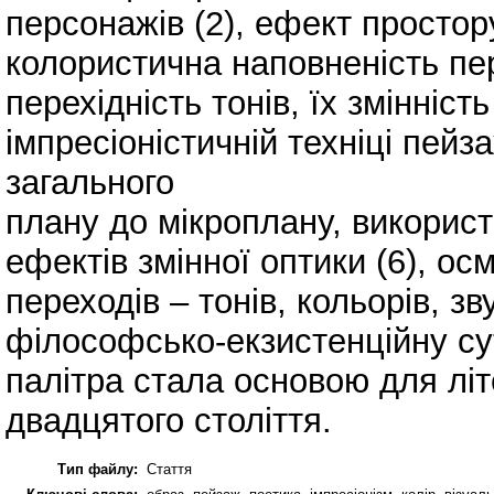
персонажів (2), ефект простору
колористична наповненість пе
перехідність тонів, їх змінніст
імпресіоністичній техніці пейза
загального
плану до мікроплану, використ
ефектів змінної оптики (6), о
переходів – тонів, кольорів, з
філософсько-екзистенційну сут
палітра стала основою для літ
двадцятого століття.
Тип файлу:
Стаття