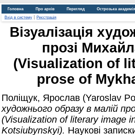
Головна
Про архів
Перегляд
Острозька академі
Вхід в систему
Реєстрація
Візуалізація худо
прозі Михай
(Visualization of l
prose of Mykha
Поліщук, Ярослав (Yaroslav Po
художнього образу в малій пр
(Visualization of literary image 
Kotsiubynskyi).
Наукові записк