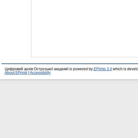
Цифровий архів Острозької академії is powered by
EPrints 3.4
which is devel
About EPrints
|
Accessibility