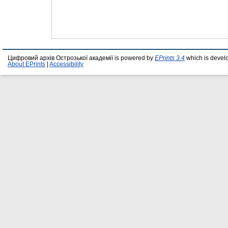
Цифровий архів Острозької академії is powered by
EPrints 3.4
which is devel
About EPrints
|
Accessibility