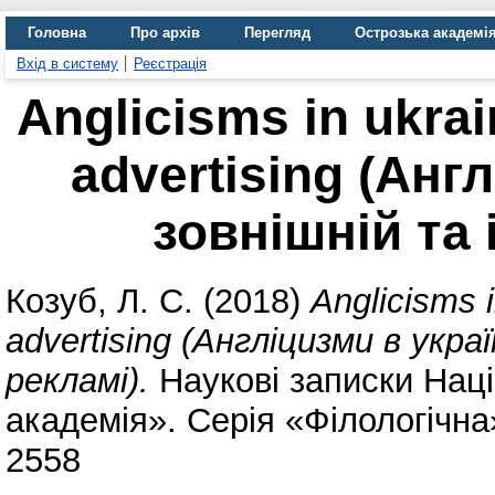
Головна
Про архів
Перегляд
Острозька академі
Вхід в систему
Реєстрація
Anglicisms in ukrai
advertising (Aнг
зовнішній та 
Козуб, Л. C.
(2018)
Anglicisms i
advertising (Aнгліцизми в укр
рекламі).
Наукові записки Наці
академія». Серія «Філологічна»
2558