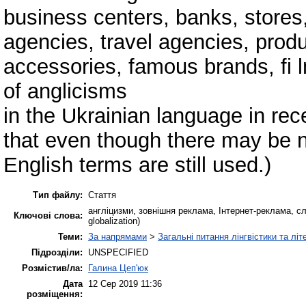
business centers, banks, stores,
agencies, travel agencies, prod
accessories, famous brands, fi
of anglicisms
in the Ukrainian language in re
that even though there may be n
English terms are still used.)
Тип файлу:
Стаття
англіцизми, зовнішня реклама, Інтернет-реклама, слога
Ключові слова:
globalization)
Теми:
За напрямами
>
Загальні питання лінгвістики та літ
Підрозділи:
UNSPECIFIED
Розмістив/ла:
Галина Цеп'юк
Дата
12 Сер 2019 11:36
розміщення: