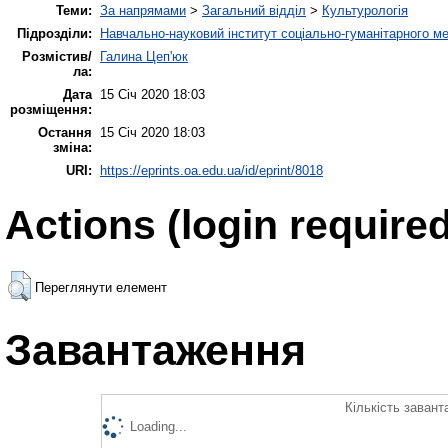
Теми:
За напрямами
>
Загальний відділ
>
Культурологія
Підрозділи:
Навчально-науковий інститут соціально-гуманітарного 
Розмістив/
Галина Цеп'юк
ла:
Дата
15 Січ 2020 18:03
розміщення:
Остання
15 Січ 2020 18:03
зміна:
URI:
https://eprints.oa.edu.ua/id/eprint/8018
Actions (login required
Переглянути елемент
Завантаження
Кількість завант
Loading...