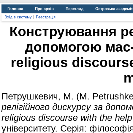
Головна
Про архів
Перегляд
Острозька академі
Вхід в систему
Реєстрація
Конструювання ре
допомогою мас-
religious discours
m
Петрушкевич, М. (M. Petrushk
релігійного дискурсу за допом
religious discourse with the hel
університету. Серія: філософія