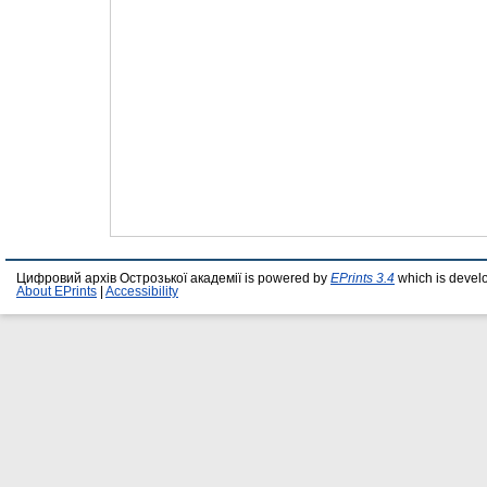
Цифровий архів Острозької академії is powered by
EPrints 3.4
which is devel
About EPrints
|
Accessibility