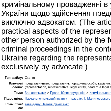
кримінальному провадженні в 
України щодо здійснення предс
виключно адвокатом. (The articl
practical aspects of the represen
other person authorized by the 
criminal proceedings in the cont
Ukraine regarding the representa
exclusively by advocate.)
Тип файлу:
Стаття
Ключові
представництво, представник, юридична особа, керівник
слова:
(representation, representative, legal entity, head of a lega
Теми:
За напрямами
>
Право. Юриспруденція.
>
Кримінальне 
Підрозділи:
Навчально-науковий інститут права ім. І. Малиновського
Розмістив/
заввідділу Наталя Денисенко
ла: