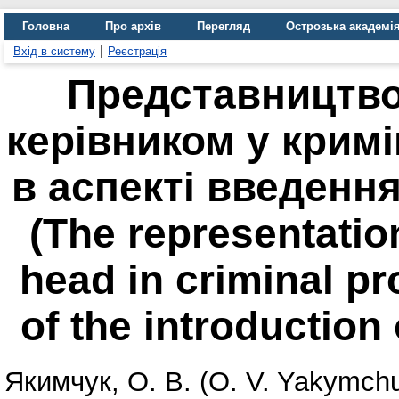
Головна
Про архів
Перегляд
Острозька академі
Вхід в систему
Реєстрація
Представництво
керівником у крим
в аспекті введенн
(The representation
head in criminal pr
of the introductio
Якимчук, О. В. (O. V. Yakymchu