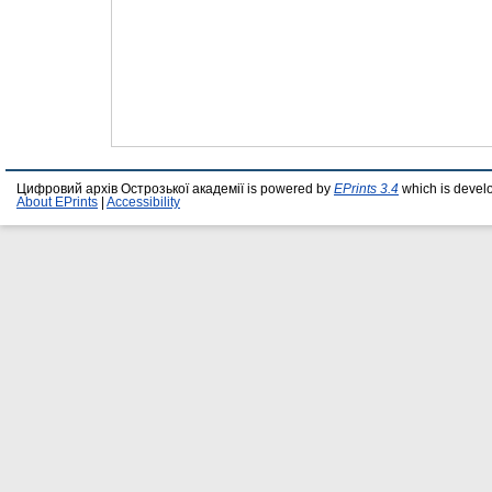
Цифровий архів Острозької академії is powered by
EPrints 3.4
which is devel
About EPrints
|
Accessibility