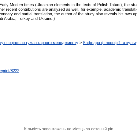
Early Modern times (Ukrainian elements in the texts of Polish Tatars), the stu
her recent contributions are analyzed as well, for example, academic transla
ondary and partial translation, the author of the study also reveals his own a
di Arabia, Turkey and Ukraine.)
тут соціально-гуманітарного менеджменту
>
Кафедра філософії та куль
/eprint/8222
Кількість завантажень на місяць за останній рік