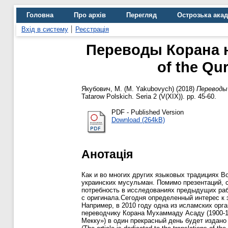
Головна
Про архів
Перегляд
Острозька ака
Вхід в систему
Реєстрація
Переводы Корана на
of the Qur
Якубович, М. (M. Yakubovych)
(2018)
Переводы К
Tatarow Polskich. Seria 2 (V(XIX)). pp. 45-60.
PDF - Published Version
Download (264kB)
Анотація
Как и во многих других языковых традициях В
украинских мусульман. Помимо презентаций, с
потребность в исследованиях предыдущих раб
с оригинала.Сегодня определенный интерес к 
Например, в 2010 году одна из исламских ор
переводчику Корана Мухаммаду Асаду (1900-19
Мекку») в один прекрасный день будет издано 