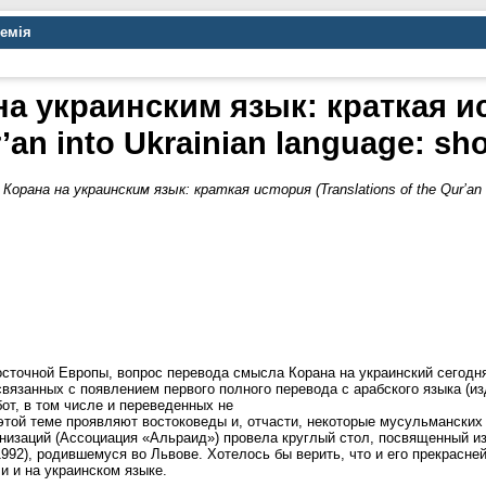
демія
 украинским язык: краткая ис
’an into Ukrainian language: sho
орана на украинским язык: краткая история (Translations of the Qur’an int
осточной Европы, вопрос перевода смысла Корана на украинский сегодня
вязанных с появлением первого полного перевода с арабского языка (из
от, в том числе и переведенных не
этой теме проявляют востоковеды и, отчасти, некоторые мусульманских
ганизаций (Ассоциация «Альраид») провела круглый стол, посвященный 
92), родившемуся во Львове. Хотелось бы верить, что и его прекрасней
и и на украинском языке.