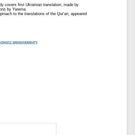
dy covers first Ukrainian translation, made by
tions by Yarema
pproach to the translations of the Qur’an, appeared
турного менеджменту