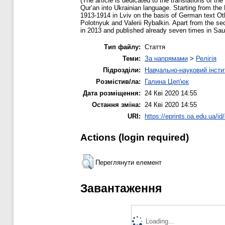
(The article is dedicated to the translations of the
Qur’an into Ukrainian language. Starting from the 
1913-1914 in Lviv on the basis of German text Ot
Polotnyuk and Valerii Rybalkin. Apart from the sec
in 2013 and published already seven times in Sau
Тип файлу:
Стаття
Теми:
За напрямами
>
Релігія
Підрозділи:
Навчально-науковий інсти
Розмістив/ла:
Галина Цеп'юк
Дата розміщення:
24 Кві 2020 14:55
Остання зміна:
24 Кві 2020 14:55
URI:
https://eprints.oa.edu.ua/id
Actions (login required)
Переглянути елемент
Завантаження
Loading...