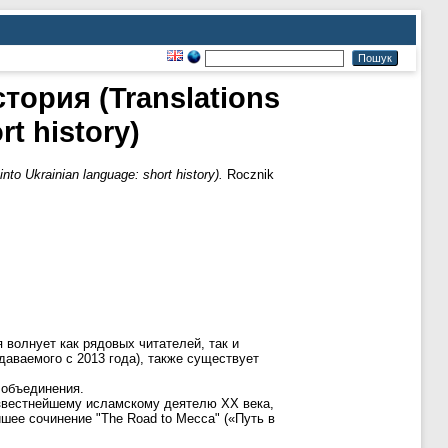
тория (Translations
rt history)
o Ukrainian language: short history).
Rocznik
 волнует как рядовых читателей, так и
даваемого с 2013 года), также существует
 объединения.
известнейшему исламскому деятелю ХХ века,
шее сочинение "The Road to Mecca" («Путь в