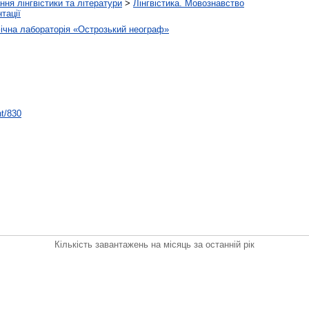
ння лінгвістики та літератури
>
Лінгвістика. Мовознавство
тації
ічна лабораторія «Острозький неограф»
nt/830
Кількість завантажень на місяць за останній рік