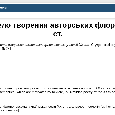
демія
ло творення авторських флоро
ст.
рело творення авторських флоролексем у поезії ХХ ст.
Студентські нау
245-251.
 фольклором авторських флоролексем в українській поезії ХХ ст. у їх ле
semantics, which are motivated by folklore, in Ukrainian poetry of the XXth cen
 флоролексема, українська поезія ХХ ст., фольклор, неологія (author lexi
lore, neology)