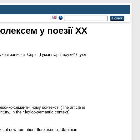
лексем у поезії ХХ
кові записки. Серія „Гуманітарні науки” / [укл.
ксико-семантичному контексті (The article is
tury, in their lexico-semantic context)
cal new-formation, florolexeme, Ukrainian