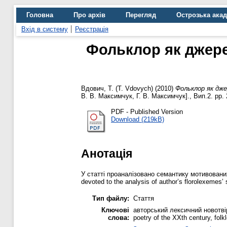
Головна
Про архів
Перегляд
Острозька ака
Вхід в систему
Реєстрація
Фольклор як джере
Вдович, Т. (T. Vdovych)
(2010)
Фольклор як дже
В. В. Максимчук, Г. В. Максимчук]., Вип.2. pp. 
PDF - Published Version
Download (219kB)
Анотація
У статті проаналізовано семантику мотивованих
devoted to the analysis of author’s florolexemes’ 
Тип файлу:
Стаття
Ключові
авторський лексичний новотвір,
слова:
poetry of the XXth century, folk