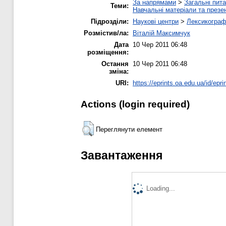
За напрямами
>
Загальні пита
Теми:
Навчальні матеріали та презен
Підрозділи:
Наукові центри
>
Лексикограф
Розмістив/ла:
Віталій Максимчук
Дата
10 Чер 2011 06:48
розміщення:
Остання
10 Чер 2011 06:48
зміна:
URI:
https://eprints.oa.edu.ua/id/epri
Actions (login required)
Переглянути елемент
Завантаження
Loading...