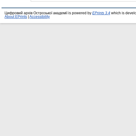
Цифровий архів Острозької академії is powered by
EPrints 3.4
which is devel
About EPrints
|
Accessibility