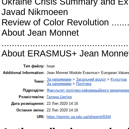
Ukraine Crisis Summary and Explanat
Javad Nikmoeen
Review of Color Revolution ..............
About Jean Monnet
................................................
About ERASMUS+ Jean Monnet Progr
Тип файлу:
Інше
Additional Information:
Jean Monnet Module Erasmus+ European Values 
За напрямами
>
Загальний відділ
>
Культура
Теми:
За напрямами
>
Політика
Підрозділи:
Факультет політико-інформаційного менеджмен
Розмістив/ла:
Галина Цеп'юк
Дата розміщення:
22 Лип 2020 14:16
Остання зміна:
22 Лип 2020 14:16
URI:
https://eprints.oa.edu.ua/id/eprint/8344