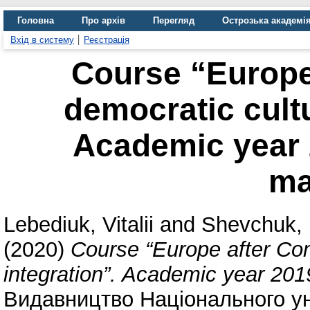
Головна
Про архів
Перегляд
Острозька академі
Вхід в систему
Реєстрація
Course “Europ
democratic cultu
Academic year 
ma
Lebediuk, Vitalii
and
Shevchuk,
(2020)
Course “Europe after Co
integration”. Academic year 201
Видавництво Національного ун