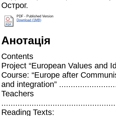
Острог.
PDF - Published Version
Download (1MB)
Анотація
Contents
Project “European Values and Ident
Course: “Europe after Communis
and integration” ............................
Teachers
................................................
Reading Texts: