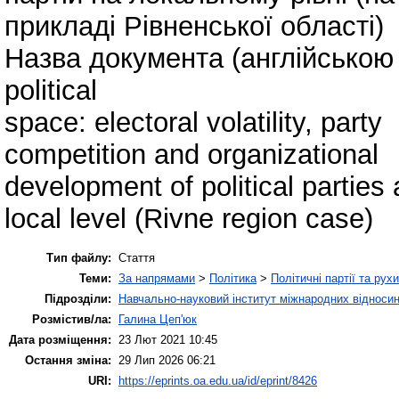
прикладі Рівненської області)
Назва документа (англійською м
political
space: electoral volatility, party
competition and organizational
development of political parties 
local level (Rivne region case)
Тип файлу:
Стаття
Теми:
За напрямами
>
Політика
>
Політичні партії та рухи
Підрозділи:
Навчально-науковий інститут міжнародних відносин
Розмістив/ла:
Галина Цеп'юк
Дата розміщення:
23 Лют 2021 10:45
Остання зміна:
29 Лип 2026 06:21
URI:
https://eprints.oa.edu.ua/id/eprint/8426