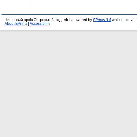
Цифровий архів Острозької академії is powered by
EPrints 3.4
which is devel
About EPrints
|
Accessibility