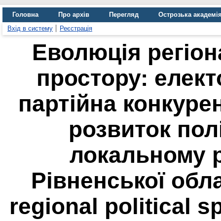
Головна
Про архів
Перегляд
Острозька академі
Вхід в систему
Реєстрація
Еволюція регіон
простору: елект
партійна конкурен
розвиток пол
локальному р
Рівненської облас
regional political sp