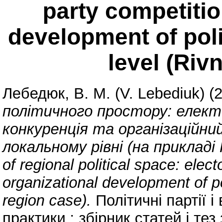
party competitio
development of polit
level (Riv
Лебедюк, В. М. (V. Lebediuk)
(
політичного простору: елект
конкуренція та організаційни
локальному рівні (на прикладі 
of regional political space: elect
organizational development of pol
region case).
Політичні партії і 
практики : збірник статей і те