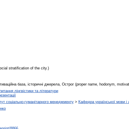
al stratification of the city.)
иваційна база, історичні джерела, Острог (proper name, hodonym, motivatio
питання лінгвістики та літератури
езентації
тут соціально-гуманітарного менеджменту
>
Кафедра української мови і 
нко
/eprint/8866