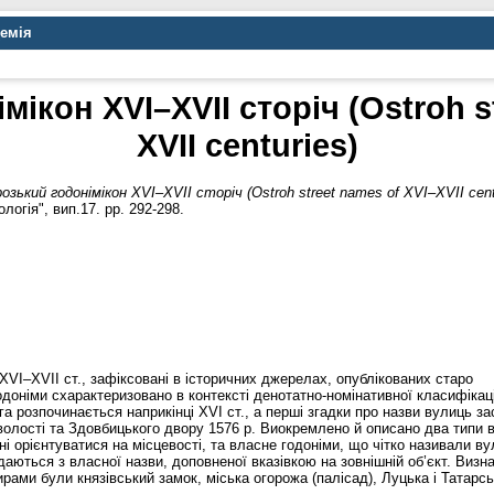
демія
ікон XVI–XVII сторіч (Ostroh s
XVII centuries)
зький годонімікон XVI–XVII сторіч (Ostroh street names of XVI–XVII cent
логія", вип.17. pp. 292-298.
XVI–XVII ст., зафіксовані в історичних джерелах, опублікованих старо
оніми схарактеризовано в контексті денотатно-номінативної класифікаці
 розпочинається наприкінці XVI ст., а перші згадки про назви вулиць за
волості та Здовбицького двору 1576 р. Виокремлено й описано два типи 
ні орієнтуватися на місцевості, та власне годоніми, що чітко називали в
аються з власної назви, доповненої вказівкою на зовнішній об’єкт. Визн
рами були князівський замок, міська огорожа (палісад), Луцька і Татарсь