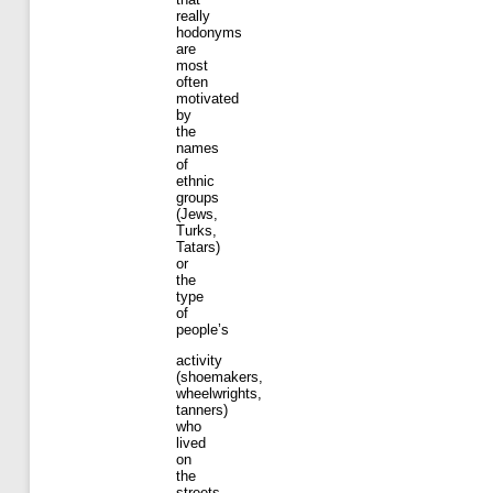
really
hodonyms
are
most
often
motivated
by
the
names
of
ethnic
groups
(Jews,
Turks,
Tatars)
or
the
type
of
people’s
activity
(shoemakers,
wheelwrights,
tanners)
who
lived
on
the
streets