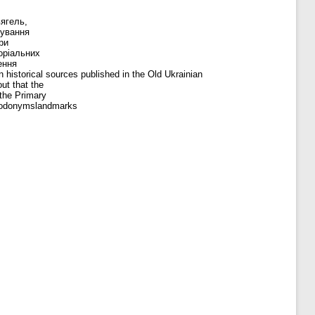
вягель,
шування
ри
оріальних
ення
 historical sources published in the Old Ukrainian
ut that the
 the Primary
: hodonymslandmarks