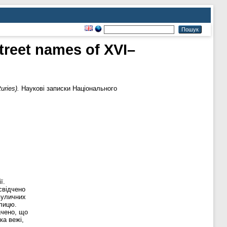
treet names of XVI–
uries).
Наукові записки Національного
ї.
свідчено
вуличних
улицю.
ачено, що
ка вежі,