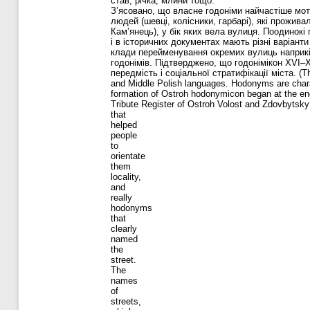
став, річка, млини тощо.
З’ясовано, що власне годоніми найчастіше мот
людей (шевці, колісники, гарбарі), які прожив
Кам’янець), у бік яких вела вулиця. Поодинок
і в історичних документах мають різні варіанти
клади перейменування окремих вулиць наприкі
годонімів. Підтверджено, що годонімікон XVI–X
передмість і соціальної стратифікації міста. (The
and Middle Polish languages. Hodonyms are charact
formation of Ostroh hodonymicon began at the end
Tribute Register of Ostroh Volost and Zdovbytsk
that
helped
people
to
orientate
them
locality,
and
really
hodonyms
that
clearly
named
the
street.
The
names
of
streets,