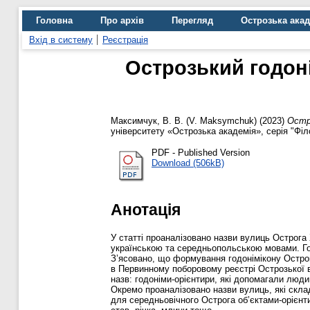
Головна
Про архів
Перегляд
Острозька ака
Вхід в систему
Реєстрація
Острозький годонім
Максимчук, В. В. (V. Maksymchuk)
(2023)
Остро
університету «Острозька академія», серія "Філо
PDF - Published Version
Download (506kB)
Анотація
У статті проаналізовано назви вулиць Острога 
українською та середньопольською мовами. Год
З’ясовано, що формування годонімікону Острога
в Первинному поборовому реєстрі Острозької 
назв: годоніми-орієнтири, які допомагали люди
Окремо проаналізовано назви вулиць, які склад
для середньовічного Острога об’єктами-орієнти