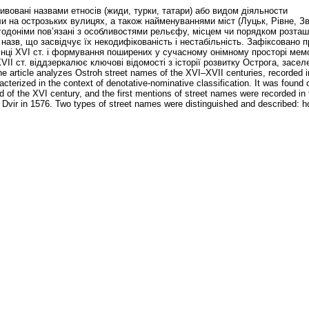
ивовані назвами етносів (жиди, турки, татари) або видом діяльности
али на острозьких вулицях, а також найменуваннями міст (Луцьк, Рівне, З
і годоніми пов’язані з особливостями рельєфу, місцем чи порядком розта
 назв, що засвідчує їх некодифікованість і нестабільність. Зафіксовано п
нці XVI ст. і формування поширених у сучасному онімному просторі мем
VII ст. віддзеркалює ключові відомості з історії розвитку Острога, засел
 article analyzes Ostroh street names of the XVI–XVII centuries, recorded in
erized in the context of denotative-nominative classification. It was found o
 of the XVI century, and the first mentions of street names were recorded in
y Dvir in 1576. Two types of street names were distinguished and described