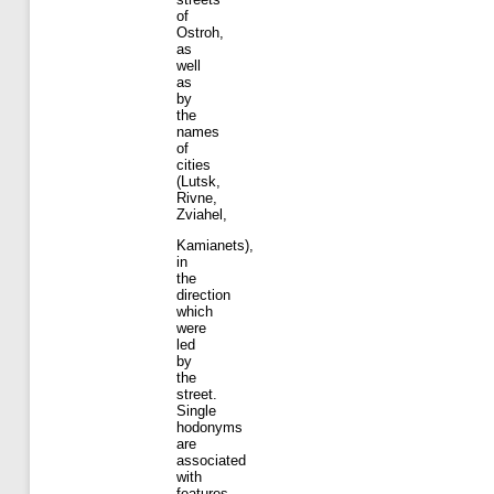
of
Ostroh,
as
well
as
by
the
names
of
cities
(Lutsk,
Rivne,
Zviahel,
Kamianets),
in
the
direction
which
were
led
by
the
street.
Single
hodonyms
are
associated
with
features