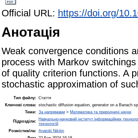
Official URL:
https://doi.org/10
Анотація
Weak convergence conditions are
process with Markov switchings a
of quality criterion functions. A 
stochastic approximation of such
Тип файлу:
Стаття
Ключові слова:
stochastic diffusion equation, generator on a Banach 
Теми:
За напрямами
>
Математика та природничі науки
Навчально-науковий інститут інформаційних технолог
Підрозділи:
технологій
Розмістив/ла:
Anatolii Nikitin
Дата
22 Бер 2024 19:18