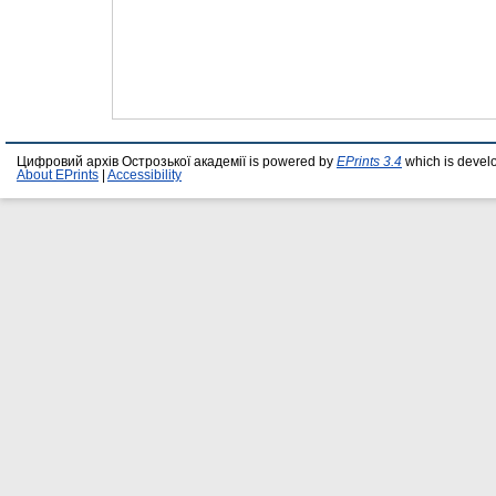
Цифровий архів Острозької академії is powered by
EPrints 3.4
which is devel
About EPrints
|
Accessibility