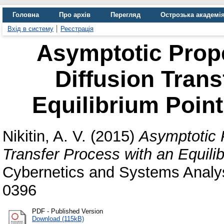
Головна
Про архів
Перегляд
Острозька академі
Вхід в систему
Реєстрація
Asymptotic Prope
Diffusion Trans
Equilibrium Point 
Nikitin, A. V.
(2015)
Asymptotic P
Transfer Process with an Equilibr
Cybernetics and Systems Analys
0396
PDF - Published Version
Download (115kB)