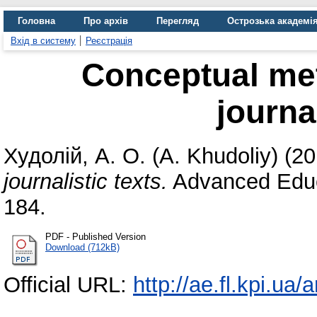
Головна
Про архів
Перегляд
Острозька академі
Вхід в систему
Реєстрація
Conceptual me
journa
Худолій, А. О. (A. Khudoliy)
(20
journalistic texts.
Advanced Educa
184.
PDF - Published Version
Download (712kB)
Official URL:
http://ae.fl.kpi.ua/