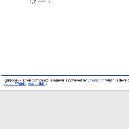
Loading...
Цифровий архів Острозької академії is powered by
EPrints 3.4
which is devel
About EPrints
|
Accessibility