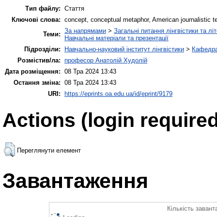
Тип файлу:
Стаття
Ключові слова:
concept, conceptual metaphor, American journalistic tex
За напрямами
>
Загальні питання лінгвістики та лі
Теми:
Навчальні матеріали та презентації
Підрозділи:
Навчально-науковий інститут лінгвістики
>
Кафедра
Розмістив/ла:
професор Анатолій Худолій
Дата розміщення:
08 Тра 2024 13:43
Остання зміна:
08 Тра 2024 13:43
URI:
https://eprints.oa.edu.ua/id/eprint/9179
Actions (login required
Переглянути елемент
Завантаження
Кількість завант