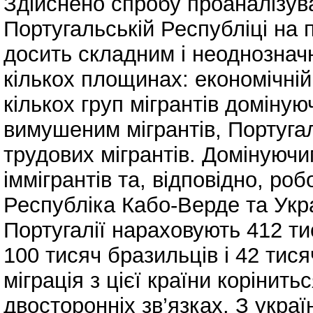
Здійснено спробу проаналізува
Португальській Республіці на п
досить складним і неоднознач
кількох площинах: економічній
кількох груп мігрантів доміную
вимушеним мігрантів, Португа
трудових мігрантів. Домінуюч
іммігрантів та, відповідно, ро
Республіка Кабо-Верде та Укра
Португалії нараховують 412 ти
100 тисяч бразильців і 42 тися
міграція з цієї країни корінить
двосторонніх зв’язках. З украї