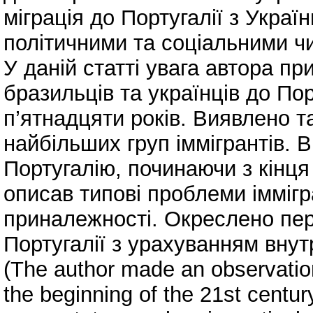
міграція до Португалії з Укра
політичними та соціальними ч
У даній статті увага автора пр
бразильців та українців до По
п’ятнадцяти років. Виявлено т
найбільших груп іммігрантів. 
Португалію, починаючи з кінця
описав типові проблеми іммігра
приналежності. Окреслено перс
Португалії з урахуванням внутр
(The author made an observation
the beginning of the 21st centu