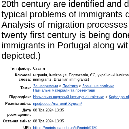
20th century are identified and 
typical problems of immigrants de
Analysis of migration processes 
twenty first century is being do
immigrants in Portugal along wit
depicted.)
Тип файлу:
Стаття
Ключові
міграція, імміграція, Португалія, ЄС, українські іммігра
слова:
immigrants, Brazilian immigrants)
За напрямами
>
Політика
>
Зовнішня політика
Теми:
Навчальні матеріали та презентації
Підрозділи:
Навчально-науковий інститут лінгвістики
>
Кафедра лі
Розмістив/ла:
професор Анатолій Худолій
Дата
08 Тра 2024 13:35
розміщення:
Остання зміна:
08 Тра 2024 13:35
URI:
https://eprints.oa.edu.ua/id/eprint/9180