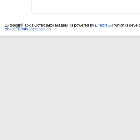
Цифровий архів Острозької академії is powered by
EPrints 3.4
which is devel
About EPrints
|
Accessibility