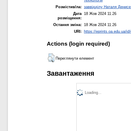
технологій
Розмістив/ла:
заввідділу Наталя Денисе
Дата
18 Жов 2024 11:26
розміщення:
Остання зміна:
18 Жов 2024 11:26
URI:
https://eprints.oa.edu.ua/id
Actions (login required)
Переглянути елемент
Завантаження
Loading...