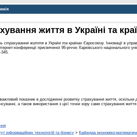
демія
хування життя в Україні та кр
ь страхування життя в Україні та країнах Євросоюзу.
Інновації в упра
нтернет-конференції присвяченої 95-річчю Харківського національного уні
-345.
важливий показник в дослідженні розвитку страхування життя, оскільки 
уванні, а також використання з цієї точки зору саме страхування життя 
ння
ут інформаційних технологій та бізнесу
>
Кафедра економіко-математич