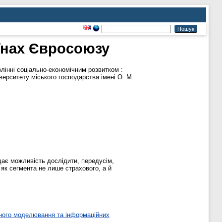
аїнах Євросоюзу
влінні соціально-економічним розвитком :
верситету міського господарства імені О. М.
дає можливість дослідити, передусім,
як сегмента не лише страхового, а й
ного моделювання та інформаційних