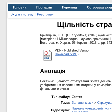
Головна
Про архів
Перегляд
Острозька ака
Вхід в систему
Реєстрація
Щільність стра
Кривицька, О. Р. (О. Kryvytska)
(2018)
Щільніст
[матеріали І Міжнародної науково-практичної І
Бекетова, м. Харків, 05 березня 2018 р. pp. 343
PDF - Published Version
Download (2MB)
Анотація
Показник щільності страхування життя досить 
усвідомлення населенням потреби у самофінанс
фінансового ринків
Тип файлу:
Стаття
Теми:
За напрямами
>
Страхува
Навчально-науковий інстит
Підрозділи: