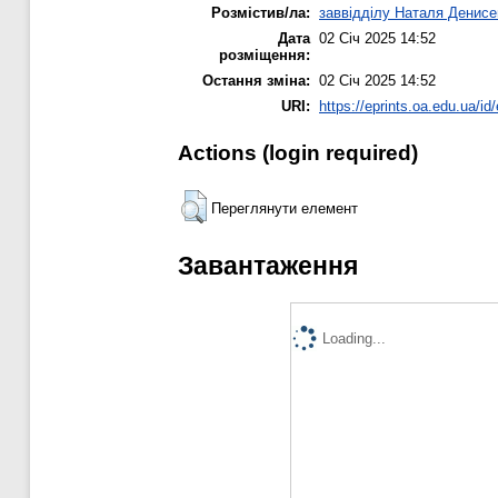
Розмістив/ла:
заввідділу Наталя Денисе
Дата
02 Січ 2025 14:52
розміщення:
Остання зміна:
02 Січ 2025 14:52
URI:
https://eprints.oa.edu.ua/id
Actions (login required)
Переглянути елемент
Завантаження
Loading...