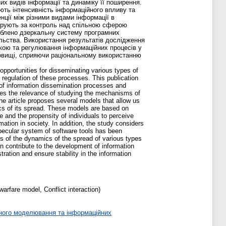
х видів інформації та динаміку її поширення.
ають інтенсивність інформаційного впливу та
нції між різними видами інформації в
нкурують за контроль над спільною сферою
роблено дзеркальну систему програмних
ільства. Використання результатів дослідження
екою та регулювання інформаційних процесів у
довищі, сприяючи раціональному використанню
pportunities for disseminating various types of
 regulation of these processes. This publication
 of information dissemination processes and
tes the relevance of studying the mechanisms of
he article proposes several models that allow us
mics of its spread. These models are based on
e and the propensity of individuals to perceive
mation in society. In addition, the study considers
specular system of software tools has been
is of the dynamics of the spread of various types
n contribute to the development of information
ration and ensure stability in the information
fare model, Conflict interaction)
ного моделювання та інформаційних