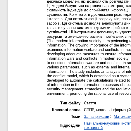
декілька моделей, які дозволяють розглядати і
Ці моделі базуються на різних параметрах, так
схильність індивідів до сприйняття інформації
суспільстві. Крім того, в дослідженні розгля
інтересів. Для автоматизації розрахунків, по
засобів. Ця система дозволяє аналізувати дин
та застосування системи підтримки прийняття 
суспільстві. Ці інструменти допоможуть удос
ресурсів та зменшенню ризиків, пов’язаних з 
(The modern information society is experiencing r
information. The growing importance of the informa
examines information warfare and conflicts in mo
developing adequate measures to ensure informati
information wars and conflicts in modern society.
to consider information warfare and conflicts in 
various parameters, such as external and internal 
information. The study includes an analysis of inf
the conflict model, which is described as a syst
developed to automate the calculations related to
of information in the information processes of so
security management strategies and the regulation 
environment, promoting the rational use of resour
Тип файлу:
Стаття
Ключові слова:
СППР, модель інформаційної
Теми:
За напрямами
>
Математи
Навчально-науковий інстит
Підрозділи:
технологій