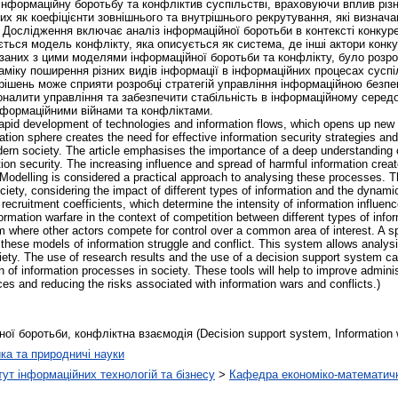
нформаційну боротьбу та конфліктив суспільстві, враховуючи вплив різни
их як коефіцієнти зовнішнього та внутрішнього рекрутування, які визнач
. Дослідження включає аналіз інформаційної боротьби в контексті конкуре
дається модель конфлікту, яка описується як система, де інші актори ко
в’язаних з цими моделями інформаційної боротьби та конфлікту, було роз
аміку поширення різних видів інформації в інформаційних процесах сусп
рішень може сприяти розробці стратегій управління інформаційною безп
коналити управління та забезпечити стабільність в інформаційному сере
інформаційними війнами та конфліктами.
apid development of technologies and information flows, which opens up new o
tion sphere creates the need for effective information security strategies and
dern society. The article emphasises the importance of a deep understanding
on security. The increasing influence and spread of harmful information crea
 Modelling is considered a practical approach to analysing these processes. T
society, considering the impact of different types of information and the dyna
recruitment coefficients, which determine the intensity of information influenc
ormation warfare in the context of competition between different types of infor
em where other actors compete for control over a common area of interest. A 
 these models of information struggle and conflict. This system allows analys
ciety. The use of research results and the use of a decision support system ca
of information processes in society. These tools will help to improve administ
ces and reducing the risks associated with information wars and conflicts.)
 боротьби, конфліктна взаємодія (Decision support system, Information war
ка та природничі науки
ут інформаційних технологій та бізнесу
>
Кафедра економіко-математич