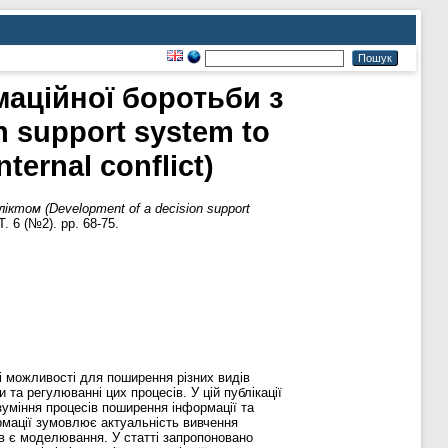
аційної боротьби з
n support system to
ternal conflict)
том (Development of a decision support
 6 (№2). pp. 68-75.
і можливості для поширення різних видів
та регулюванні цих процесів. У цій публікації
уміння процесів поширення інформації та
рмації зумовлює актуальність вивчення
ів є моделювання. У статті запропоновано