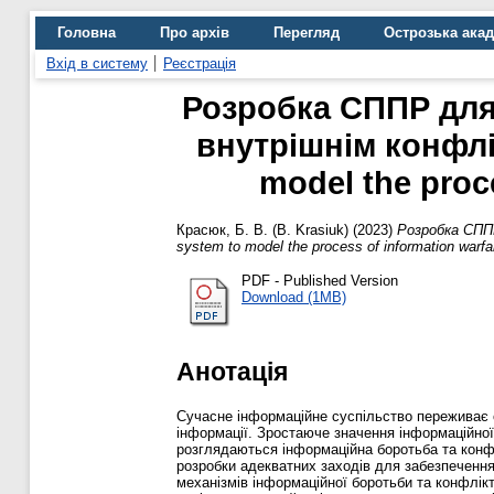
Головна
Про архів
Перегляд
Острозька ака
Вхід в систему
Реєстрація
Розробка СППР для
внутрішнім конфлік
model the proce
Красюк, Б. В. (B. Krasiuk)
(2023)
Розробка СППР
system to model the process of information warfare
PDF - Published Version
Download (1MB)
Анотація
Сучасне інформаційне суспільство переживає с
інформації. Зростаюче значення інформаційної
розглядаються інформаційна боротьба та конфл
розробки адекватних заходів для забезпечення
механізмів інформаційної боротьби та конфлік