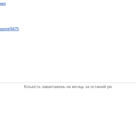
нко
/eprint/9475
Кількість завантажень на місяць за останній рік