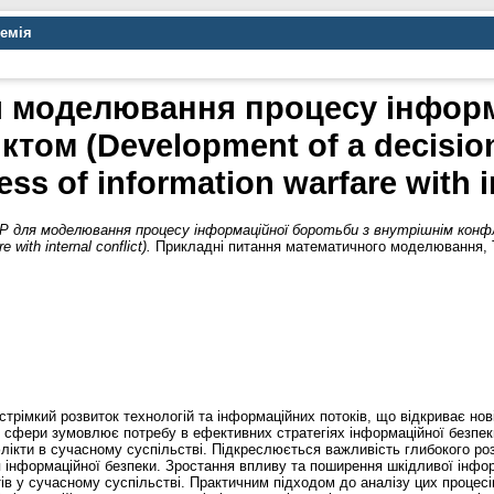
демія
 моделювання процесу інформ
том (Development of a decisio
ss of information warfare with in
 для моделювання процесу інформаційної боротьби з внутрішнім конфлік
 with internal conflict).
Прикладні питання математичного моделювання, Т.
трімкий розвиток технологій та інформаційних потоків, що відкриває нов
 сфери зумовлює потребу в ефективних стратегіях інформаційної безпеки 
ікти в сучасному суспільстві. Підкреслюється важливість глибокого роз
 інформаційної безпеки. Зростання впливу та поширення шкідливої інфо
тів у сучасному суспільстві. Практичним підходом до аналізу цих процес