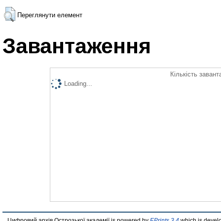
Переглянути елемент
Завантаження
Кількість завант
Loading...
Цифровий архів Острозької академії is powered by
EPrints 3.4
which is devel