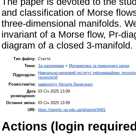
The paper is devoted to the study
and classification of Morse flow
three-dimensional manifolds. We
invariant of a Morse flow, Pr-di
diagram of a closed 3-manifold.
Тип файлу:
Стаття
Теми:
За напрямами
>
Математика та природничі науки
Навчально-науковий інститут інформаційних технолог
Підрозділи:
технологій
Розмістив/ла:
заввідділу Наталя Денисенко
Дата
03 Січ 2025 13:09
розміщення:
Остання зміна:
03 Січ 2025 13:09
URI:
https://eprints.oa.edu.ua/id/eprint/9481
Actions (login required