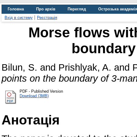
Головна
Про архів
Перегляд
Острозька академі
Вхід в систему
Реєстрація
Morse flows with
boundary 
Bilun, S.
and
Prishlyak, A.
and
P
points on the boundary of 3-mani
PDF - Published Version
Download (3MB)
Анотація