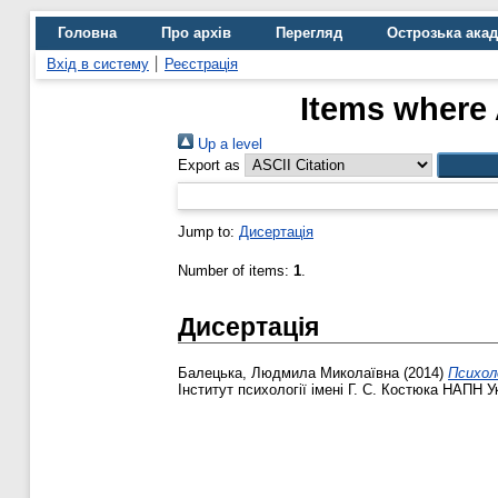
Головна
Про архів
Перегляд
Острозька ака
Вхід в систему
Реєстрація
Items where 
Up a level
Export as
Jump to:
Дисертація
Number of items:
1
.
Дисертація
Балецька, Людмила Миколаївна
(2014)
Психол
Інститут психології імені Г. С. Костюка НАПН У