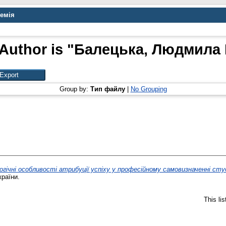
демія
Author is "
Балецька, Людмила 
Group by:
Тип файлу
|
No Grouping
огічні особливості атрибуції успіху у професійному самовизначенні сту
країни.
This li