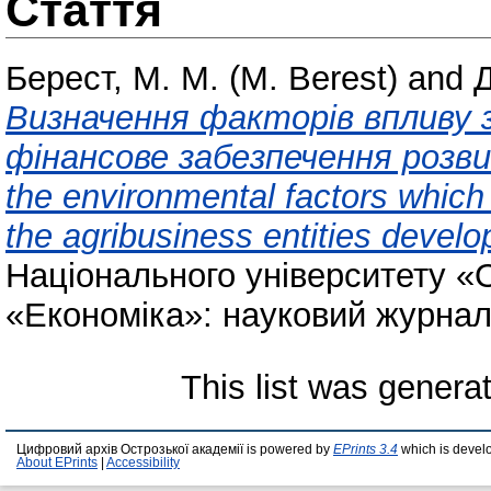
Стаття
Берест, М. М. (M. Berest)
and
Д
Визначення факторів впливу 
фінансове забезпечення розвит
the environmental factors which 
the agribusiness entities develo
Національного університету «
«Економіка»: науковий журнал 
This list was gener
Цифровий архів Острозької академії is powered by
EPrints 3.4
which is devel
About EPrints
|
Accessibility