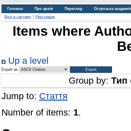
Головна
Про архів
Перегляд
Острозька академі
Вхід в систему
Реєстрація
Items where Author
Be
Up a level
Export as
Group by:
Тип
Jump to:
Стаття
Number of items:
1
.