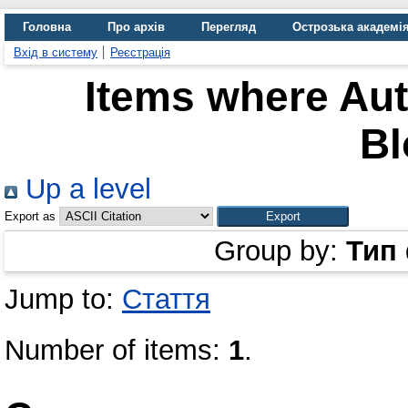
Головна
Про архів
Перегляд
Острозька академі
Вхід в систему
Реєстрація
Items where Aut
Bl
Up a level
Export as
Group by:
Тип
Jump to:
Стаття
Number of items:
1
.