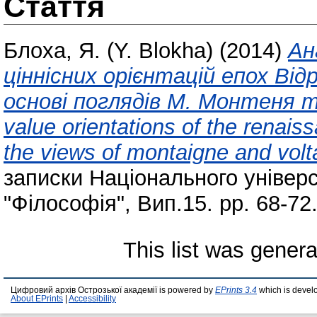
Стаття
Блоха, Я. (Y. Blokha)
(2014)
Ан
ціннісних орієнтацій епох Ві
основі поглядів М. Монтеня та
value orientations of the renai
the views of montaigne and volta
записки Національного універс
"Філософія", Вип.15. pp. 68-72
This list was gener
Цифровий архів Острозької академії is powered by
EPrints 3.4
which is devel
About EPrints
|
Accessibility