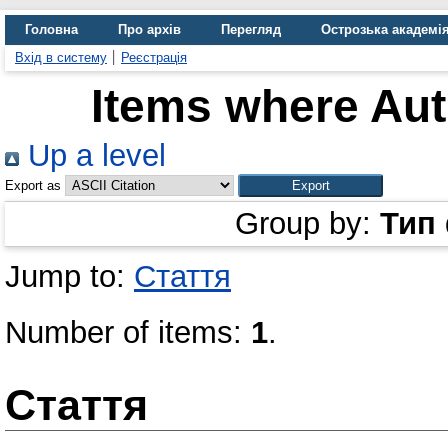
Головна
Про архів
Перегляд
Острозька академі
Вхід в систему
Реєстрація
Items where Aut
Up a level
Export as
Group by:
Тип
Jump to:
Стаття
Number of items:
1
.
Стаття