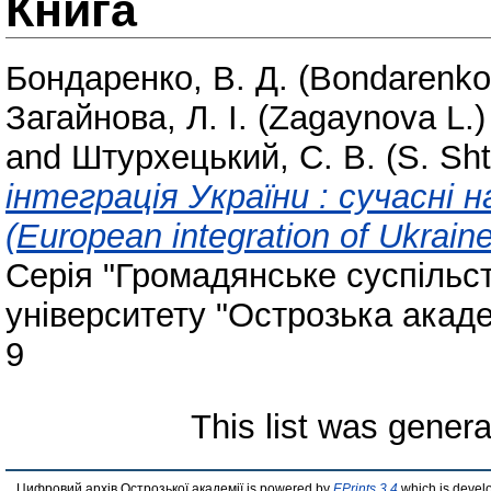
Книга
Бондаренко, В. Д. (Bondarenko
Загайнова, Л. І. (Zagaynova L.)
and
Штурхецький, С. В. (S. Sht
інтеграція України : сучасні н
(European integration of Ukrain
Серія "Громадянське суспільст
університету "Острозька акаде
9
This list was gener
Цифровий архів Острозької академії is powered by
EPrints 3.4
which is devel