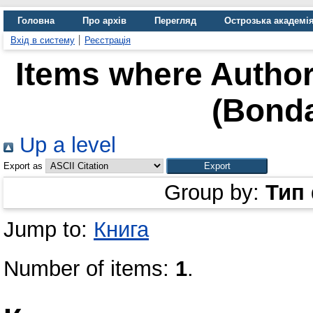
Головна
Про архів
Перегляд
Острозька академі
Вхід в систему
Реєстрація
Items where Author
(Bonda
Up a level
Export as
Group by:
Тип
Jump to:
Книга
Number of items:
1
.