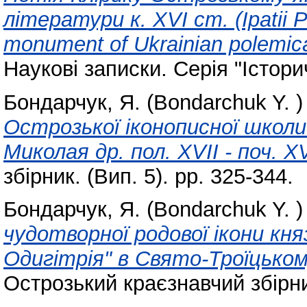
літератури к. ХVІ ст. (Ipatii Po
monument of Ukrainian polemical 
Наукові записки. Серія "Історич
Бондарчук, Я. (Bondarchuk Y. )
Острозької іконописної школи
Миколая др. пол. XVII - поч. XV
збірник. (Вип. 5). pp. 325-344.
Бондарчук, Я. (Bondarchuk Y. )
чудотворної родової ікони кн
Одигітрія" в Свято-Троїцьком
Острозький краєзнавчий збірник