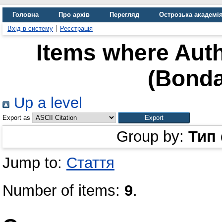
Головна
Про архів
Перегляд
Острозька академі
Вхід в систему
Реєстрація
Items where Auth
(Bonda
Up a level
Export as
Group by:
Тип
Jump to:
Стаття
Number of items:
9
.