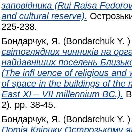
заповідника (Rui Raisa Fedorovna
and cultural reserve).
Острозький
225-238.
Бондарчук, Я. (Bondarchuk Y. )
світоглядних чинників на орг
найдавніших поселень Близько
(The infl uence of religious and
of space in the buildings of the
East XI – VII millennium BC.).
В
2). pp. 38-45.
Бондарчук, Я. (Bondarchuk Y. )
Потія Клірику Острозькому як