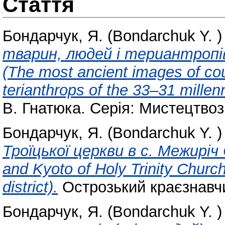
Стаття
Бондарчук, Я. (Bondarchuk Y. )
тварин, людей і териантропі
(The most ancient images of co
terianthrops of the 33–31 millen
В. Гнатюка. Серія: Мистецтвозн
Бондарчук, Я. (Bondarchuk Y. )
Троїцької церкви в с. Межиріч
and Kyoto of Holy Trinity Church
district).
Острозький краєзнавчий
Бондарчук, Я. (Bondarchuk Y. )