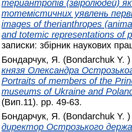
териантропів (звіролюдей) я
тотемістичних уявлень перві
images of therianthropes (animal
and totemic representations of p
записки: збірник наукових прац
Бондарчук, Я. (Bondarchuk Y. )
князя Олександра Острозького
Portraits of members of the Prin
museums of Ukraine and Poland
(Вип.11). pp. 49-63.
Бондарчук, Я. (Bondarchuk Y. )
директор Острозького держа