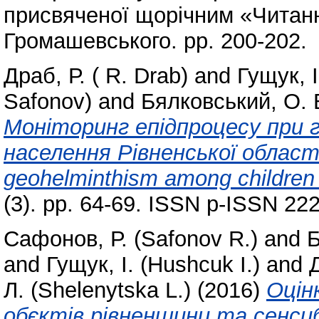
присвяченої щорічним «Читанн
Громашевського. pp. 200-202.
Драб, Р. ( R. Drab)
and
Гущук, І
Safonov)
and
Бялковський, О. В
Моніторинг епідпроцесу при 
населення Рівненської області 
geohelminthism among children i
(3). pp. 64-69. ISSN p-ISSN 22
Сафонов, Р. (Safonov R.)
and
Б
and
Гущук, І. (Hushcuk I.)
and
Д
Л. (Shelenytska L.)
(2016)
Оцін
обєктів рівненщини та сенсиб