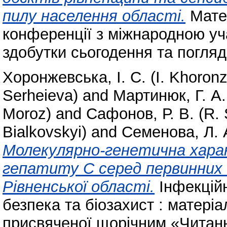
пилу населення області.
Матер
конференції з міжнародною у
здобутки сьогодення та погляд
Хоронжевська, І. С. (I. Khoron
Serheieva)
and
Мартинюк, Г. А.
Moroz)
and
Сафонов, Р. В. (R.
Bialkovskyi)
and
Семенова, Л. 
Молекулярно-генетична харак
гепатиту С серед первинних д
Рівненської області.
Інфекційн
безпека та біозахист : матері
присвяченої щорічним «Читанн