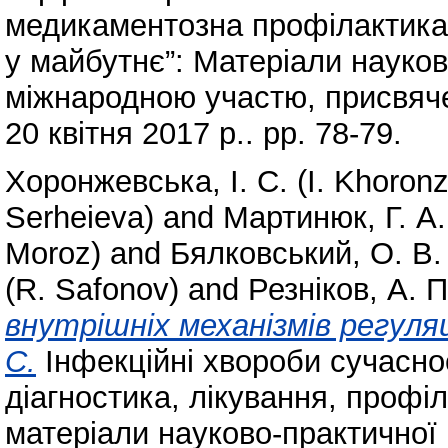
медикаментозна профілактика
у майбутнє”: Матеріали науков
міжнародною участю, присвячен
20 квітня 2017 р.. pp. 78-79.
Хоронжевська, І. С. (I. Khoron
Serheieva)
and
Мартинюк, Г. А.
Moroz)
and
Бялковський, О. В. 
(R. Safonov)
and
Резніков, А. П
внутрішніх механізмів регуля
С.
Інфекційні хвороби сучасност
діагностика, лікування, профіл
матеріали науково-практичної