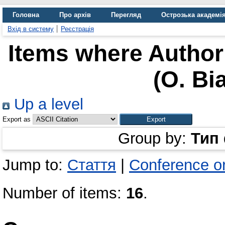
Головна
Про архів
Перегляд
Острозька академі
Вхід в систему
Реєстрація
Items where Author 
(O. Bi
Up a level
Export as
Group by:
Тип
Jump to:
Стаття
|
Conference o
Number of items:
16
.