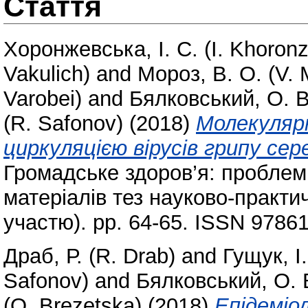
Стаття
Хоронжевська, І. С. (I. Khoron
Vakulich)
and
Мороз, В. О. (V. 
Varobei)
and
Бялковський, О. В.
(R. Safonov)
(2018)
Молекуляр
циркуляцією вірусів грипу сер
Громадське здоров’я: проблеми
матеріалів тез науково-практи
участю). pp. 64-65. ISSN 978
Драб, Р. (R. Drab)
and
Гущук, І.
Safonov)
and
Бялковський, О. В
(O. Brezetska)
(2018)
Епідеміо