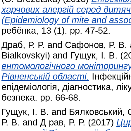
харчових алергій серед дитяч
(Epidemiology of mite and assoc
ребёнка, 13 (1). pp. 47-52.
Драб, Р. Р.
and
Сафонов, Р. В.
Bialkovskyi)
and
Гущук, І. В.
(2
ентомологічного моніторингу 
Рівненській області.
Інфекційн
епідеміологія, діагностика, лі
безпека. pp. 66-68.
Гущук, І. В.
and
Бялковський, О
Р. В.
and
Д рав, Р. Р.
(2017)
Цир