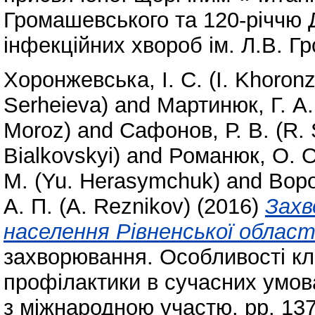
Громашевського та 120-річчю Д
інфекційних хвороб ім. Л.В. Г
Хоронжевська, І. С. (I. Khoron
Serheieva)
and
Мартинюк, Г. А.
Moroz)
and
Сафонов, Р. В. (R.
Bialkovskyi)
and
Романюк, О. О
М. (Yu. Herasymchuk)
and
Воро
А. П. (A. Reznikov)
(2016)
Захв
населення Рівненської област
захворювання. Особливості клін
профілактики в сучасних умов
з міжнародною участю. pp. 137