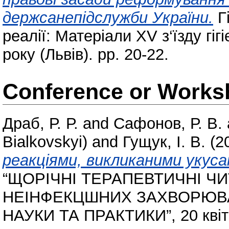
держсанепідслужби України.
Гі
реалії: Матеріали XV з‘їзду гіг
року (Львів). pp. 20-22.
Conference or Works
Драб, Р. Р.
and
Сафонов, Р. В.
Bialkovskyi)
and
Гущук, І. В.
(2
реакціями, викликаними укус
“ЩОРІЧНІ ТЕРАПЕВТИЧНІ Ч
НЕІНФЕКЦШНИХ ЗАХВОРЮВА
НАУКИ ТА ПРАКТИКИ”, 20 квітня