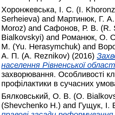
Хоронжевська, І. С. (I. Khoron
Serheieva)
and
Мартинюк, Г. А.
Moroz)
and
Сафонов, Р. В. (R.
Bialkovskyi)
and
Романюк, О. О
М. (Yu. Herasymchuk)
and
Воро
А. П. (A. Reznikov)
(2016)
Захв
населення Рівненської област
захворювання. Особливості клін
профілактики в сучасних умова
Бялковський, О. В. (O. Bialkovs
(Shevchenko H.)
and
Гущук, І. 
правові засади реформування