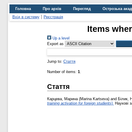
Головна
Про архів
Перегляд
Острозька ака
Вхід в систему
Реєстрація
Items wher
Up a level
Export as
Jump to:
Стаття
Number of items:
1
.
Стаття
Карцева, Марина (Marina Kartseva)
and
Білик, Н
training activation for foreign students).
Наукові з