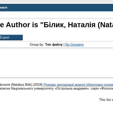
демія
e Author is "
Білик, Наталія (Nata
Group by:
Тип файлу
|
No Grouping
аталія (Nataliya Bilik)
(2018)
Pезерви активізації мовної підготовки інозе
аписки Національного університету «Острозька академія»: серія «Філологія
This list