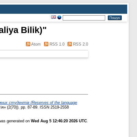
liya Bilik)
"
Atom
RSS 1.0
RSS 2.0
мних студентів (Reserves of the language
» (2(70)). pp. 87-89. ISSN 2519-2558
 was generated on
Wed Aug 5 12:46:20 2026 UTC
.