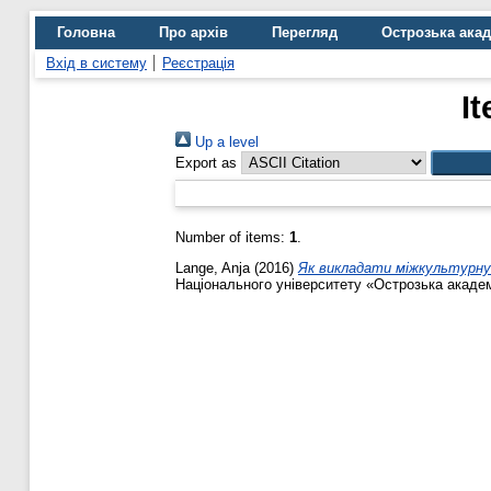
Головна
Про архів
Перегляд
Острозька ака
Вхід в систему
Реєстрація
I
Up a level
Export as
Number of items:
1
.
Lange, Anja
(2016)
Як викладати міжкультурну ко
Національного університету «Острозька академі