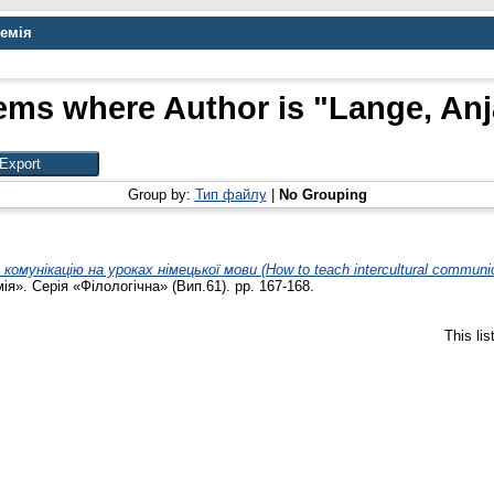
демія
tems where Author is "
Lange, Anj
Group by:
Тип файлу
|
No Grouping
мунікацію на уроках німецької мови (How to teach intercultural communic
я». Серія «Філологічна» (Вип.61). pp. 167-168.
This li