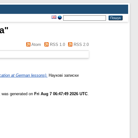
a
"
Atom
RSS 1.0
RSS 2.0
ation at German lessons).
Наукові записки
st was generated on
Fri Aug 7 06:47:49 2026 UTC
.