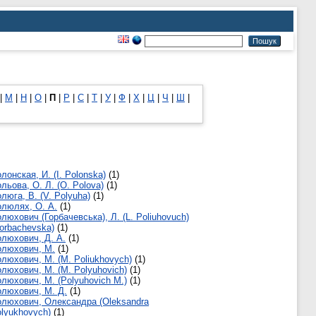
|
М
|
Н
|
О
|
П
|
Р
|
С
|
Т
|
У
|
Ф
|
Х
|
Ц
|
Ч
|
Ш
|
лонская, И. (I. Polonska)
(1)
льова, О. Л. (O. Polova)
(1)
люга, В. (V. Polyuha)
(1)
люлях, О. А.
(1)
люхович (Горбачевська), Л. (L. Poliuhovuch)
orbachevska)
(1)
люхович, Д. А.
(1)
олюхович, М.
(1)
люхович, М. (M. Poliukhovych)
(1)
люхович, М. (M. Polyuhovich)
(1)
люхович, М. (Polyuhovich M.)
(1)
люхович, М. Д.
(1)
люхович, Олександра (Oleksandra
lyukhovych)
(1)