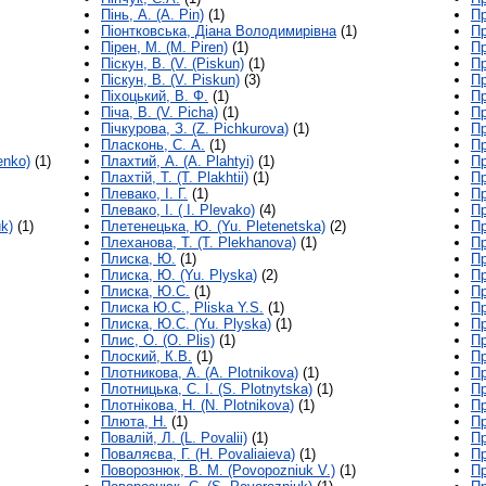
Пінь, А. (A. Pin)
(1)
Пр
Піонтковська, Діана Володимирівна
(1)
Пр
Пірен, М. (M. Piren)
(1)
Пр
Піскун, В. (V. (Piskun)
(1)
Пр
Піскун, В. (V. Piskun)
(3)
Пр
Піхоцький, В. Ф.
(1)
Пр
Піча, В. (V. Picha)
(1)
Пр
Пічкурова, З. (Z. Pichkurova)
(1)
Пр
Пласконь, С. А.
(1)
Пр
enko)
(1)
Плахтий, A. (A. Plahtyi)
(1)
Пр
Плахтій, Т. (T. Plakhtii)
(1)
Пр
Плевако, І. Г.
(1)
Пр
Плевако, І. ( І. Plevako)
(4)
Пр
k)
(1)
Плетенецька, Ю. (Yu. Pletenetska)
(2)
Пр
Плеханова, T. (T. Plekhanova)
(1)
Пр
Плиска, Ю.
(1)
Пр
Плиска, Ю. (Yu. Plyska)
(2)
Пр
Плиска, Ю.С.
(1)
Пр
Плиска Ю.С., Pliska Y.S.
(1)
Пр
Плиска, Ю.С. (Yu. Plyska)
(1)
Пр
Плис, О. (O. Plis)
(1)
Пр
Плоский, К.В.
(1)
Пр
Плотникова, А. (A. Plotnikova)
(1)
Пр
Плотницька, С. І. (S. Plotnytska)
(1)
Пр
Плотнікова, Н. (N. Plotnikova)
(1)
Пр
Плюта, Н.
(1)
Пр
Повалій, Л. (L. Povalii)
(1)
Пр
Поваляєва, Г. (H. Povaliaieva)
(1)
Пр
Поворознюк, В. M. (Povopozniuk V.)
(1)
Пр