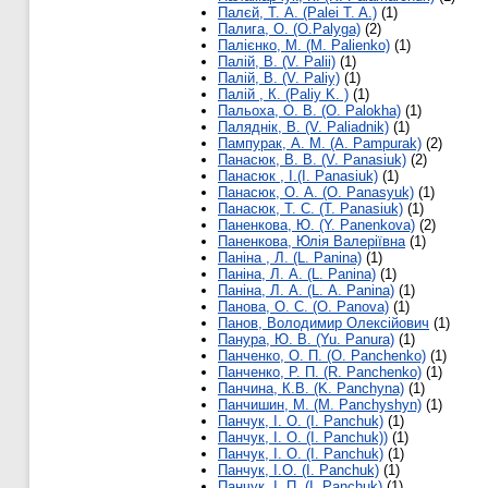
Палєй, Т. A. (Palei T. A.)
(1)
Палига, О. (O.Palyga)
(2)
Палієнко, М. (M. Palienko)
(1)
Палій, В. (V. Palii)
(1)
Палій, В. (V. Paliy)
(1)
Палій , К. (Paliy K. )
(1)
Пальоха, O. B. (O. Palokha)
(1)
Паляднік, В. (V. Paliadnik)
(1)
Пампурак, А. М. (A. Pampurak)
(2)
Панасюк, В. В. (V. Panasiuk)
(2)
Панасюк , І.(I. Panasiuk)
(1)
Панасюк, О. А. (O. Panasyuk)
(1)
Панасюк, Т. С. (T. Panasiuk)
(1)
Паненкова, Ю. (Y. Panenkova)
(2)
Паненкова, Юлія Валеріївна
(1)
Паніна , Л. (L. Panina)
(1)
Паніна, Л. А. (L. Panina)
(1)
Паніна, Л. А. (L. А. Panina)
(1)
Панова, О. С. (O. Panova)
(1)
Панов, Володимир Олексійович
(1)
Панура, Ю. В. (Yu. Panura)
(1)
Панченко, О. П. (O. Panchenko)
(1)
Панченко, Р. П. (R. Panchenko)
(1)
Панчина, К.В. (K. Panchyna)
(1)
Панчишин, М. (M. Panchyshyn)
(1)
Панчук, І. О. (I. Panchuk)
(1)
Панчук, І. О. (I. Panchuk))
(1)
Панчук, І. О. (І. Panchuk)
(1)
Панчук, І.О. (І. Panchuk)
(1)
Панчук, І. П. (І. Panchuk)
(1)