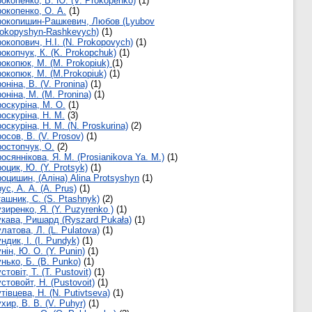
окопенко, В. Ю. (V. Prokopenko)
(1)
окопенко, О. А.
(1)
окопишин-Рашкевич, Любов (Lyubov
okopyshyn-Rashkevych)
(1)
окопович, Н.І. (N. Prokopovych)
(1)
окопчук, К. (K. Prokopchuk)
(1)
окопюк, М. (M. Prokopiuk)
(1)
окопюк, М. (M.Prokopiuk)
(1)
оніна, В. (V. Pronina)
(1)
оніна, М. (M. Pronina)
(1)
оскуріна, М. О.
(1)
оскуріна, Н. М.
(3)
оскуріна, Н. М. (N. Proskurina)
(2)
осов, В. (V. Prosov)
(1)
остопчук, О.
(2)
осяннікова, Я. М. (Prosianikova Ya. M.)
(1)
оцик, Ю. (Y. Protsyk)
(1)
оцишин, (Аліна) Alina Protsyshyn
(1)
ус, А. А. (А. Prus)
(1)
ашник, С. (S. Ptashnyk)
(2)
зиренко, Я. (Y. Puzyrenko )
(1)
кава, Ришард (Ryszard Pukała)
(1)
латова, Л. (L. Pulatova)
(1)
ндик, І. (I. Pundyk)
(1)
нін, Ю. О. (Y. Punin)
(1)
нько, Б. (B. Punko)
(1)
стовіт, Т. (T. Pustovit)
(1)
стовойт, Н. (Pustovoit)
(1)
тівцева, Н. (N. Putivtseva)
(1)
хир, В. В. (V. Puhyr)
(1)