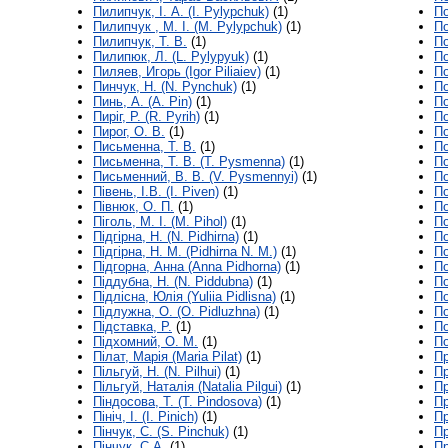
Пилипчук, І. А. (I. Pylypchuk)
(1)
По
Пилипчук , М. І. (M. Pylypchuk)
(1)
По
Пилипчук, Т. В.
(1)
По
Пилипюк, Л. (L. Pylypyuk)
(1)
По
Пиляев, Игорь (Igor Piliaiev)
(1)
По
Пинчук, Н. (N. Pynchuk)
(1)
По
Пинь, А. (A. Pin)
(1)
По
Пиріг, Р. (R. Pyrih)
(1)
По
Пирог, О. В.
(1)
По
Письменна, Т. В.
(1)
По
Письменна, Т. В. (T. Pysmenna)
(1)
По
Письменний, B. B. (V. Pysmennyi)
(1)
По
Півень, І.В. (I. Piven)
(1)
По
Півнюк, О. П.
(1)
По
Піголь, М. І. (M. Pihol)
(1)
По
Підгірна, Н. (N. Pidhirna)
(1)
По
Підгірна, Н. М. (Pidhirna N. M.)
(1)
По
Підгорна, Анна (Anna Pidhorna)
(1)
По
Піддубна, Н. (N. Piddubna)
(1)
По
Підлісна, Юлія (Yuliia Pidlisna)
(1)
По
Підлужна, О. (O. Pidluzhna)
(1)
По
Підставка, Р.
(1)
По
Підхомний, О. М.
(1)
По
Пілат, Марія (Maria Pilat)
(1)
Пр
Пільгуй, Н. (N. Pilhui)
(1)
Пр
Пільгуй, Наталія (Natalia Pilgui)
(1)
Пр
Піндосова, Т. (T. Pindosova)
(1)
Пр
Пініч, І. (I. Pinich)
(1)
Пр
Пінчук, С. (S. Pinchuk)
(1)
Пр
Пінчук, С.А.
(1)
Пр