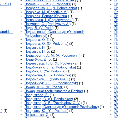
Поворознюк, С. (S. Povorozniuk)
(1)
Пр
I. Yu.)
Погонець, В. В. (V. Pohonets)
(1)
Пр
Погореленко, Н. (N. Pohorelenko)
(1)
Пр
Погорілко, М. (Pohorilko M.)
(1)
Pr
Погоріляк, Рената Юріївна
(1)
Пр
Погранична, І. (Pogranychna I.)
(1)
Пр
Погуляєв, О. (Pogulyayev A.)
(1)
Пр
Пода, В. (V. Poda)
(1)
Пр
taridze-
Подвишенний, Олександр (Oleksandr
Пр
Podvyshennyi)
(1)
Пр
Подворна, О. Г.
(1)
Пр
Подворна, О. (О. Podvorna)
(2)
Пр
Подганюк, Н.
(1)
Пр
Подганюк, Н. Б.
(1)
Пр
Поддєрьогін, А. М. (А. Poddierohin)
(1)
Пр
Поддубняк, Д. Б.
(1)
Пр
Подлевська, Н. В. (N. Podlevska)
(1)
Пр
Подобінська, З. (Z. Podobynska)
(1)
Пр
Подобна, Є (Ye. Podobna)
(1)
Пр
Подолкова, C. (S. Podolkova)
(1)
Пт
Подольська, Т. (Podolska T.)
(1)
Пу
Подолянчук, О. (O. Podolianchyk)
(1)
Пу
Пожар, А. А. (A. Pozhar)
(1)
Пу
Пожар, Анастасія (Anastasia Pozhar)
(1)
Пу
Позднякова, Е.
(1)
Пу
Поздняков, О. (O. Pozdniakov)
(2)
Пу
Поздняков, О. В. (Pozdniakov O. V.)
(1)
Пу
Поздняков, Олександр (Oleksandr Pozdniakov)
(1)
Пу
.)
(1)
Поздрань, Ю. (Yu. Pozdran)
(1)
Пу
Позіховська, С.
(1)
Пу