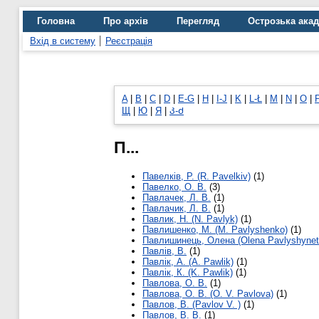
Головна
Про архів
Перегляд
Острозька ака
Вхід в систему
Реєстрація
A
|
B
|
C
|
D
|
E-G
|
H
|
I-J
|
K
|
L-Ł
|
M
|
N
|
O
|
Щ
|
Ю
|
Я
|
Კ-Ძ
П...
Павелків, Р. (R. Pavelkiv)
(1)
Павелко, О. В.
(3)
Павлачек, Л. В.
(1)
Павлачик, Л. В.
(1)
Павлик, Н. (N. Pavlyk)
(1)
Павлишенко, М. (М. Pavlyshenko)
(1)
Павлишинець, Олена (Olena Pavlyshynet
Павлів, В.
(1)
Павлік, А. (A. Pawlik)
(1)
Павлік, К. (K. Pawlik)
(1)
Павлова, О. В.
(1)
Павлова, О. В. (O. V. Pavlova)
(1)
Павлов, В. (Pavlov V. )
(1)
Павлов, В. В.
(1)