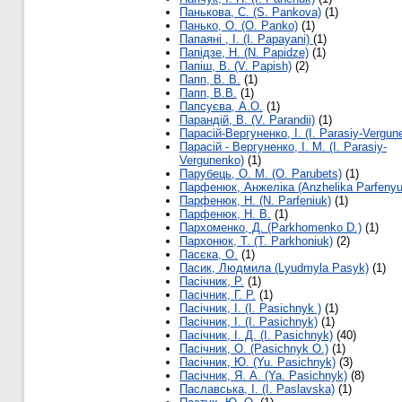
Панькова, С. (S. Pankova)
(1)
Панько, О. (O. Panko)
(1)
Папаяні , І. (I. Papayani)
(1)
Папідзе, Н. (N. Papidze)
(1)
Папіш, В. (V. Papish)
(2)
Папп, В. В.
(1)
Папп, В.В.
(1)
Папсуєва, А.О.
(1)
Парандій, В. (V. Parandii)
(1)
Парасій-Вергуненко, І. (I. Parasiy-Vergun
Парасій - Вергуненко, І. М. (I. Parasiy-
Vergunenko)
(1)
Парубець, О. М. (O. Parubets)
(1)
Парфенюк, Анжеліка (Anzhelika Parfenyu
Парфенюк, Н. (N. Parfeniuk)
(1)
Парфенюк, Н. В.
(1)
Пархоменко, Д. (Parkhomenko D.)
(1)
Пархонюк, Т. (T. Parkhoniuk)
(2)
Пасєка, О.
(1)
Пасик, Людмила (Lyudmyla Pasyk)
(1)
Пасічник, P.
(1)
Пасічник, Г. Р.
(1)
Пасічник, І. (I. Pasichnyk )
(1)
Пасічник, І. (I. Pasichnyk)
(1)
Пасічник, І. Д. (I. Pasichnyk)
(40)
Пасічник, О. (Pasichnyk O.)
(1)
Пасічник, Ю. (Yu. Pasichnyk)
(3)
Пасічник, Я. А. (Ya. Pasichnyk)
(8)
Паславська, І. (I. Paslavska)
(1)