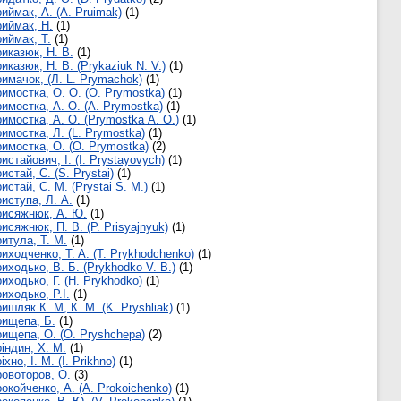
иймак, А. (A. Pruimak)
(1)
иймак, Н.
(1)
иймак, Т.
(1)
иказюк, Н. В.
(1)
иказюк, Н. В. (Prykaziuk N. V.)
(1)
имачок, (Л. L. Prymachok)
(1)
имостка, O. O. (O. Prymostka)
(1)
имостка, А. О. (A. Prymostka)
(1)
имостка, А. О. (Prymostka А. O.)
(1)
имостка, Л. (L. Prymostka)
(1)
имостка, О. (О. Prymostka)
(2)
истайович, І. (I. Prystayovych)
(1)
истай, С. (S. Prystai)
(1)
истай, С. М. (Prystai S. M.)
(1)
иступа, Л. А.
(1)
исяжнюк, А. Ю.
(1)
исяжнюк, П. В. (P. Prisyajnyuk)
(1)
итула, Т. М.
(1)
иходченко, T. A. (T. Prykhodchenko)
(1)
иходько, В. Б. (Prykhodko V. B.)
(1)
иходько, Г. (H. Prykhodko)
(1)
иходько, Р.І.
(1)
ишляк К. М, К. М. (K. Pryshliak)
(1)
ищепа, Б.
(1)
ищепа, О. (O. Pryshchepa)
(2)
індин, Х. М.
(1)
іхно, І. М. (I. Prikhno)
(1)
овоторов, О.
(3)
окойченко, А. (А. Prokoichenko)
(1)