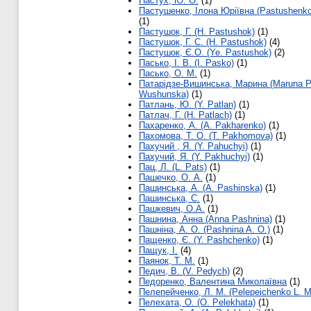
Пастух, Ю. О.
(1)
Пастушенко, Ілона Юріївна (Pastushenko 
(1)
Пастушок, Г. (H. Pastushok)
(1)
Пастушок, Г. С. (H. Pastushok)
(4)
Пастушок, Є.О. (Ye. Pastushok)
(2)
Пасько, І. В. (І. Pasko)
(1)
Пасько, О. М.
(1)
Патарідзе-Вишинська, Марина (Maruna Pa
Wushunska)
(1)
Патлань, Ю. (Y. Patlan)
(1)
Патлач, Г. (H. Patlach)
(1)
Пахаренко, А. (A. Pakharenko)
(1)
Пахомова, Т. О. (T. Pakhomova)
(1)
Пахучий , Я. (Y. Pahuchyi)
(1)
Пахучий, Я. (Y. Pakhuchyi)
(1)
Пац, Л. (L. Pats)
(1)
Пашечко, О. А.
(1)
Пашинська, А. (A. Pashinska)
(1)
Пашинська, С.
(1)
Пашкевич, О.А.
(1)
Пашнина, Анна (Anna Pashnina)
(1)
Пашніна, А. О. (Pashnina A. O.)
(1)
Пащенко, Є. (Y. Pashchenko)
(1)
Пащук, І.
(4)
Паянок, Т. М.
(1)
Педич, В. (V. Pedych)
(2)
Педоренко, Валентина Миколаївна
(1)
Пелепейченко, Л. M. (Pelepeichenko L. M
Пелехата, О. (O. Pelekhata)
(1)