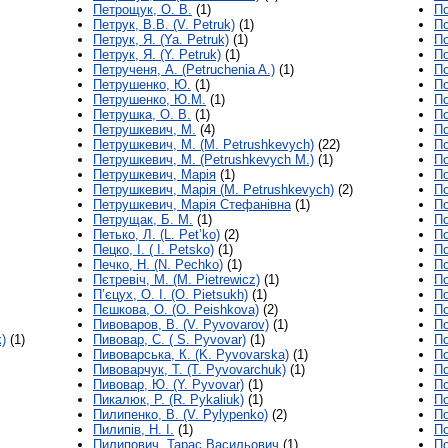
Петрощук, О. В.
(1)
По
Петрук, В.В. (V. Petruk)
(1)
По
Петрук, Я. (Ya. Petruk)
(1)
По
Петрук, Я. (Y. Petruk)
(1)
По
Петрученя, А. (Petruchenia A.)
(1)
По
Петрушенко, Ю.
(1)
По
Петрушенко, Ю.М.
(1)
По
Петрушка, О. В.
(1)
По
Петрушкевич, М.
(4)
По
Петрушкевич, М. (M. Petrushkevych)
(22)
По
Петрушкевич, М. (Petrushkevych M.)
(1)
По
Петрушкевич, Марія
(1)
По
Петрушкевич, Марія (M. Petrushkevych)
(2)
По
Петрушкевич, Марія Стефанівна
(1)
По
Петрущак, Б. М.
(1)
По
Петько, Л. (L. Pet’ko)
(2)
По
Пецко, І. ( I. Petsko)
(1)
По
Печко, Н. (N. Pechko)
(1)
По
Пєтревіч, M. (M. Pietrewicz)
(1)
По
П’єцух, О. І. (O. Pietsukh)
(1)
По
Пєшкова, О. (O. Peishkova)
(2)
По
Пивоваров, В. (V. Pyvovarov)
(1)
По
)
(1)
Пивовар, С. ( S. Pyvovar)
(1)
По
Пивоварська, К. (K. Pуvovarska)
(1)
По
Пивоварчук, Т. (T. Pyvovarchuk)
(1)
По
Пивовар, Ю. (Y. Pyvovar)
(1)
По
Пикалюк, Р. (R. Pykaliuk)
(1)
По
Пилипенко, В. (V. Pylypenko)
(2)
По
Пилипів, Н. І.
(1)
По
Пилипович, Тарас Васильович
(1)
По