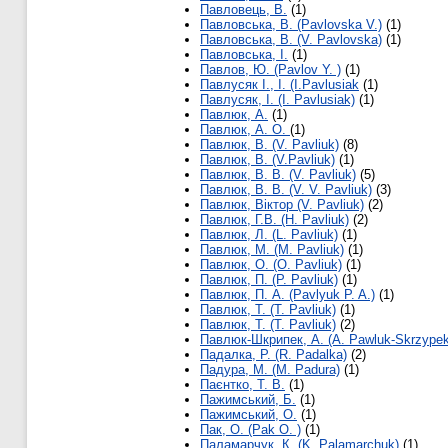
Павловець, В.
(1)
Павловська, В. (Pavlovska V.)
(1)
Павловська, В. (V. Pavlovska)
(1)
Павловська, І.
(1)
Павлов, Ю. (Pavlov Y. )
(1)
Павлусяк І., I. (I.Pavlusiak
(1)
Павлусяк, І. (I. Pavlusiak)
(1)
Павлюк, А.
(1)
Павлюк, А. О.
(1)
Павлюк, В. (V. Pavliuk)
(8)
Павлюк, В. (V.Pavliuk)
(1)
Павлюк, В. В. (V. Pavliuk)
(5)
Павлюк, В. В. (V. V. Pavliuk)
(3)
Павлюк, Віктор (V. Pavliuk)
(2)
Павлюк, Г.В. (H. Pavliuk)
(2)
Павлюк, Л. (L. Pavliuk)
(1)
Павлюк, М. (M. Pavliuk)
(1)
Павлюк, О. (O. Pavliuk)
(1)
Павлюк, П. (P. Pavliuk)
(1)
Павлюк, П. А. (Pavlyuk P. A.)
(1)
Павлюк, Т. (T. Pavliuk)
(1)
Павлюк, Т. (Т. Pavliuk)
(2)
Павлюк-Шкрипек, А. (A. Pawluk-Skrzypek
Падалка, Р. (R. Padalka)
(2)
Падура, М. (M. Padura)
(1)
Паєнтко, Т. В.
(1)
Пажимський, Б.
(1)
Пажимський, О.
(1)
Пак, О. (Pak O. )
(1)
Паламарчук, К. (K. Palamarchuk)
(1)