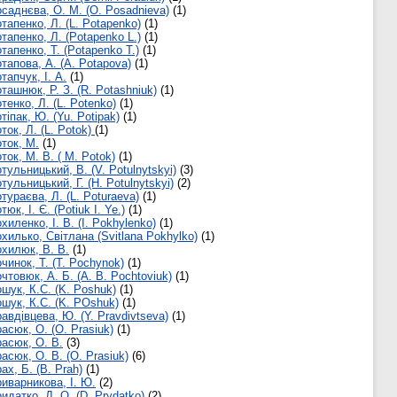
саднєва, О. М. (O. Posadnieva)
(1)
тапенко, Л. (L. Potapenko)
(1)
тапенко, Л. (Potapenko L.)
(1)
тапенко, Т. (Potapenko Т.)
(1)
тапова, А. (A. Potapova)
(1)
тапчук, І. А.
(1)
ташнюк, Р. З. (R. Potashniuk)
(1)
тенко, Л. (L. Potenko)
(1)
тіпак, Ю. (Yu. Potipak)
(1)
ток, Л. (L. Potok)
(1)
ток, М.
(1)
ток, М. В. ( M. Potok)
(1)
тульницький, В. (V. Potulnytskyi)
(3)
тульницький, Г. (H. Potulnytskyi)
(2)
тураєва, Л. (L. Poturaeva)
(1)
тюк, І. Є. (Potiuk I. Ye.)
(1)
хиленко, І. В. (I. Pokhylenko)
(1)
хилько, Світлана (Svitlana Pokhylko)
(1)
хилюк, В. В.
(1)
чинок, Т. (T. Pochynok)
(1)
чтовюк, А. Б. (A. B. Pochtoviuk)
(1)
шук, К.С. (K. Poshuk)
(1)
шук, К.С. (K. POshuk)
(1)
авдівцева, Ю. (Y. Pravdivtseva)
(1)
асюк, О. (O. Prasiuk)
(1)
асюк, О. В.
(3)
асюк, О. В. (O. Prasiuk)
(6)
ах, Б. (B. Prah)
(1)
иварникова, І. Ю.
(2)
идатко, Д. О. (D. Prydatko)
(2)