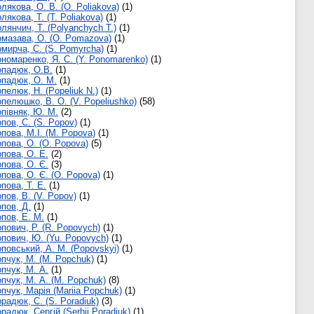
лякова, О. В. (O. Poliakova)
(1)
лякова, Т. (T. Poliakova)
(1)
лянчич, Т. (Polyanchych T.)
(1)
мазава, О. (O. Pomazova)
(1)
мирча, С. (S. Pomyrcha)
(1)
номаренко, Я. С. (Y. Ponomarenko)
(1)
падюк, О.В.
(1)
падюк, О. М.
(1)
пелюк, Н. (Popeliuk N.)
(1)
пелюшко, В. О. (V. Popeliushko)
(58)
півняк, Ю. М.
(2)
пов, C. (S. Popov)
(1)
пова, М.І. (M. Popova)
(1)
пова, О. (O. Popova)
(5)
пова, О. Е.
(2)
пова, О. Є.
(3)
пова, О. Є. (O. Popova)
(1)
пова, Т. Е.
(1)
пов, В. (V. Popov)
(1)
пов, Д.
(1)
пов, Е. М.
(1)
пович, Р. (R. Popovych)
(1)
пович, Ю. (Yu. Popovych)
(1)
повський, А. М. (Popovskyi)
(1)
пчук, М. (M. Popchuk)
(1)
пчук, М. А.
(1)
пчук, М. А. (M. Popchuk)
(8)
пчук, Марія (Mariia Popchuk)
(1)
радюк, С. (S. Poradiuk)
(3)
радюк, Сергій (Serhii Poradiuk)
(1)