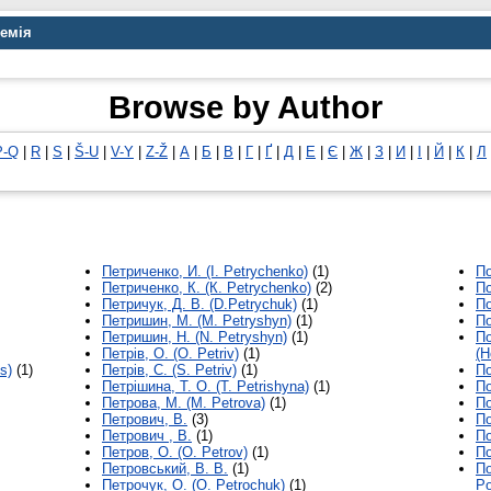
демія
Browse by Author
P-Q
|
R
|
S
|
Š-U
|
V-Y
|
Z-Ž
|
А
|
Б
|
В
|
Г
|
Ґ
|
Д
|
Е
|
Є
|
Ж
|
З
|
И
|
І
|
Й
|
К
|
Л
Петриченко, И. (I. Petrychenko)
(1)
По
Петриченко, К. (К. Petrychenko)
(2)
По
Петричук, Д. В. (D.Petrychuk)
(1)
По
Петришин, М. (M. Petryshyn)
(1)
По
Петришин, Н. (N. Petryshyn)
(1)
По
Петрів, О. (O. Petriv)
(1)
(H
s)
(1)
Петрів, С. (S. Petriv)
(1)
По
Петрішина, Т. О. (T. Petrishyna)
(1)
П
Петрова, М. (M. Petrova)
(1)
По
Петрович, В.
(3)
По
Петрович , В.
(1)
По
Петров, О. (O. Petrov)
(1)
По
Петровський, В. В.
(1)
По
Петрочук, О. (O. Petrochuk)
(1)
Po