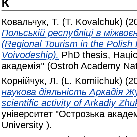
К
Ковальчук, Т. (T. Kovalchuk)
(2
Польській республіці в міжво
(Regional Tourism in the Polish 
Voivodeship).
PhD thesis, Наці
академія" (Ostroh Academy Natio
Корнійчук, Л. (L. Korniichuk)
(2
наукова діяльність Аркадія Жук
scientific activity of Arkadiy Zh
університет "Острозька академ
University ).