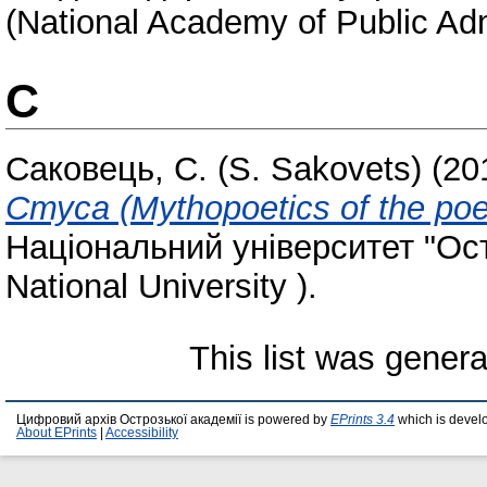
(National Academy of Public Adm
С
Саковець, С. (S. Sakovets)
(20
Стуса (Mythopoetics of the poet
Національний університет "Ос
National University ).
This list was gener
Цифровий архів Острозької академії is powered by
EPrints 3.4
which is devel
About EPrints
|
Accessibility