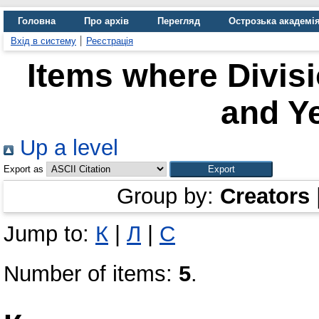
Головна
Про архів
Перегляд
Острозька академі
Вхід в систему
Реєстрація
Items where Divis
and Ye
Up a level
Export as
Group by:
Creators
Jump to:
К
|
Л
|
С
Number of items:
5
.