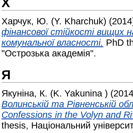
Х
Харчук, Ю. (Y. Kharchuk)
(2014
фінансової стійкості вищих н
комунальної власності.
PhD th
"Острозька академія".
Я
Якуніна, К. (K. Yakunina )
(201
Волинській та Рівненській обл
Confessions in the Volyn and Ri
thesis, Національний універси