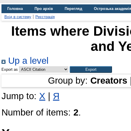
Головна
Про архів
Перегляд
Острозька академі
Вхід в систему
Реєстрація
Items where Divis
and Ye
Up a level
Export as
Group by:
Creators
Jump to:
Х
|
Я
Number of items:
2
.