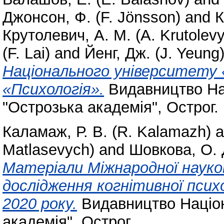
Джонсон, Ф. (F. Jönsson)
and
К
Крутолевич, А. М. (A. Krutolev
(F. Lai)
and
Йенг, Дж. (J. Yeung
Національного університету 
«Психологія».
Видавництво Нац
"Острозька академія", Острог
Каламаж, Р. В. (R. Kalamazh)
a
Matlasevych)
and
Шовкова, О. 
Матеріали Міжнародної науков
дослідження когнітивної психо
2020 року.
Видавництво Націон
академія", Острог.