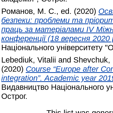
Романов, М. С.
, ed. (2020)
Осв
безпеки: проблеми та пріори
праць за матеріалами IV Міжн
конференції (18 вересня 2020 
Національного університету "О
Lebediuk, Vitalii
and
Shevchuk,
(2020)
Course “Europe after Co
integration”. Academic year 201
Видавництво Національного ун
Острог.
This list was gene