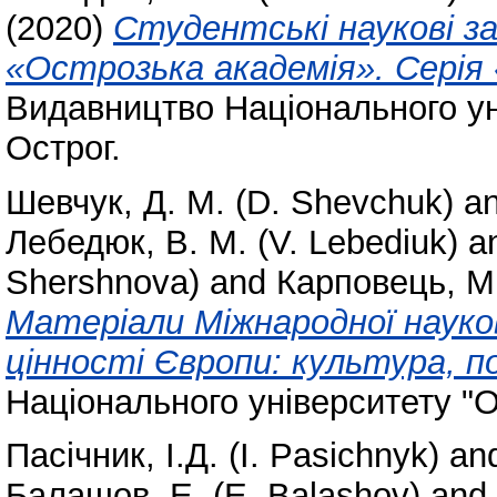
(2020)
Студентські наукові з
«Острозька академія». Серія 
Видавництво Національного ун
Острог.
Шевчук, Д. М. (D. Shevchuk)
a
Лебедюк, В. М. (V. Lebediuk)
a
Shershnova)
and
Карповець, М.
Матеріали Міжнародної науков
цінності Європи: культура, п
Національного університету "О
Пасічник, І.Д. (I. Pasichnyk)
an
Балашов, E. (Е. Balashov)
and