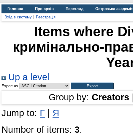
Головна
Про архів
Перегляд
Острозька академі
Вхід в систему
Реєстрація
Items where Di
кримінально-пра
Year
Up a level
Export as
Group by:
Creators
Jump to:
Г
|
Я
Number of items:
3
.