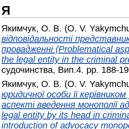
Я
Якимчук, О. В. (O. V. Yakymchu
відповідальності представник
провадженні (Problematical aspec
the legal entity in the criminal p
судочинства, Вип.4. pp. 188-19
Якимчук, О. В. (O. V. Yakymchu
юридичної особи її керівником
аспекті введення монополії ад
legal entity by its head in crimi
introduction of advocacy monopo