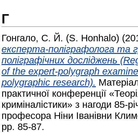
Г
Гонгало, С. Й. (S. Honhalo)
(20
експерта-поліграфолога та г
поліграфічних досліджень (Regar
of the expert-polygraph examine
polygraphic research).
Матеріал
практичної конференції «Теорія
криміналістики» з нагоди 85-р
професора Ніни Іванівни Климе
pp. 85-87.