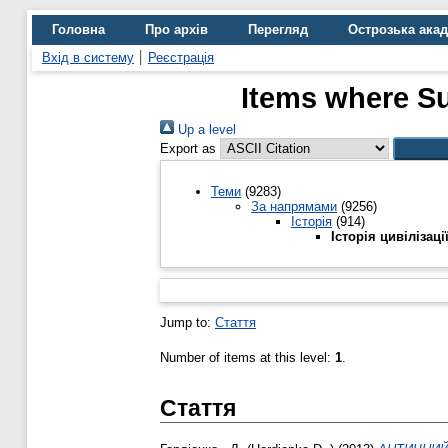
Головна
Про архів
Перегляд
Острозька ака
Вхід в систему
Реєстрація
Items where Su
Up a level
Export as
Теми
(9283)
За напрямами
(9256)
Історія
(914)
Історія цивілізаці
Jump to:
Стаття
Number of items at this level:
1
.
Стаття