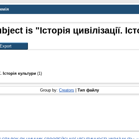
демія
bject is "Історія цивілізації. Іс
ї. Історія культури
(1)
Group by:
Creators
|
Тип файлу