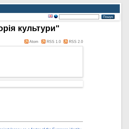
торія культури"
Atom
RSS 1.0
RSS 2.0