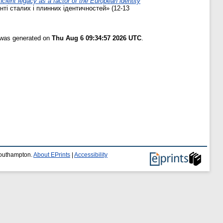
gacy as a factor of the European identity
ті сталих і плинних ідентичностей» (12­-13
t was generated on
Thu Aug 6 09:34:57 2026 UTC
.
 Southampton.
About EPrints
|
Accessibility