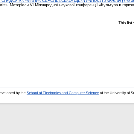
ПАДОК ЯК ЧИННИК ЄВРОПЕЙСЬКОЇ ІДЕНТИЧНОСТІ УКРАЇНИ (The ancient le
гія». Матеріали VI Міжнародної наукової конференції «Культура в горизон
This lis
developed by the
School of Electronics and Computer Science
at the University of