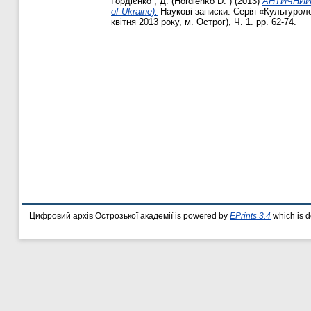
Гордієнко , Д. (Hordienko D. )
(2013)
АНТИЧНИЙ С
of Ukraine).
Наукові записки. Серія «Культуроло
квітня 2013 року, м. Острог), Ч. 1. pp. 62-74.
Цифровий архів Острозької академії is powered by
EPrints 3.4
which is 