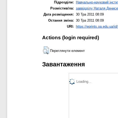
Підрозділи:
Навчально-науковий інсти
Розмістив/ла:
заввідділу Наталя Денисе
Дата розміщення:
30 Тра 2011 08:09
Остання зміна:
30 Тра 2011 08:09
URI:
https://eprints.oa.edu.ua/id
Actions (login required)
Переглянути елемент
Завантаження
Loading...