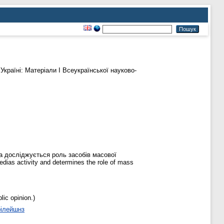
країні: Матеріали І Всеукраїнської науково-
та досліджується роль засобів масової
ias activity and determines the role of mass
ic opinion.)
рілейшнз