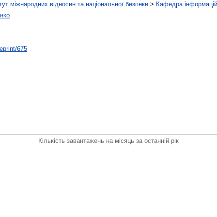
тут міжнародних відносин та національної безпеки
>
Кафедра інформацій
нко
/eprint/675
Кількість завантажень на місяць за останній рік