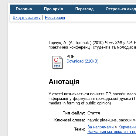
Головна
Про архів
Перегляд
Острозька ака
Вхід в систему
Реєстрація
Торчук, А. (A. Torchuk )
(2010)
Роль ЗМІ у ПР.
Н
практичної конференції студентів та молодих в
PDF
Download (216kB)
Анотація
У статті визначається поняття ПР, засоби масо
інформації у формуванні громадської думки (This
medias in forming of public opinion)
Тип файлу:
Стаття
Ключові слова:
паблік рілейшнз, засоби ма
За напрямами
>
Керуванн
Теми:
Навчальні матеріали та пр