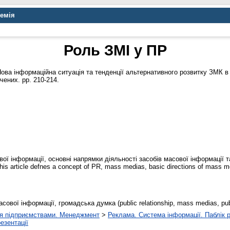
демія
Роль ЗМІ у ПР
ова інформаційна ситуація та тенденції альтернативного розвитку ЗМК в У
чених. pp. 210-214.
вої інформації, основні напрямки діяльності засобів масової інформації 
 article defnes a concept of PR, mass medias, basic directions of mass med
сової інформації, громадська думка (public relationship, mass medias, publ
я підприємствами. Менеджмент
>
Реклама. Система інформації. Паблік 
езентації