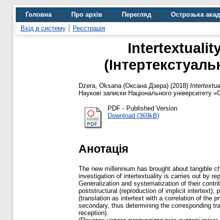
Головна
Про архів
Перегляд
Острозька ака
Вхід в систему
Реєстрація
Intertextualit
(Iнтертекстуальн
Dzera, Oksana (Оксана Дзера)
(2018)
Intertextu
Наукові записки Національного університету «Ос
PDF - Published Version
Download (369kB)
Анотація
The new millennium has brought about tangible chan
investigation of intertextuality is carries out by r
Generalization and systematization of their contrib
poststructural (reproduction of implicit intertext); 
(translation as intertext with a correlation of the 
secondary, thus determining the corresponding tra
reception).