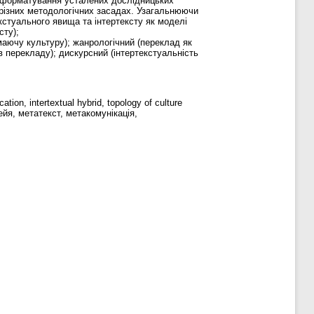
ереформатування усталених дослідницьких
 різних методологічних засадах. Узагальнюючи
кстуального явища та інтертексту як моделі
сту);
ймаючу культуру); жанрологічний (переклад як
в перекладу); дискурсний (інтертекстуальність
cation, intertextual hybrid, topology of culture
оейя, метатекст, метакомунікація,