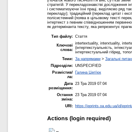
(Початок нового тисячоліття вніс суттєві змі
стратегій. У перекладознавстві дослідження і
і систематизуючи їхні праці, виділяємо ряд т
перекладу); традиційний (переклад цитат і експ
полісистемний (поява в цільовому тексті перек
інтертекст з певним співвідношенням первинно
як детермінанта тексту, яка репрезентує прагма
Тип файлу:
Стаття
intertextuality, interxtuality, int
Ключові
(інтертекстуальність, інтекстуа
слова:
інтертекстуальний гібрид, топол
Теми:
За напрямами
>
Загальні питан
Підрозділи:
UNSPECIFIED
Розмістив/
Галина Цеп'юк
ла:
Дата
23 Тра 2019 07:04
розміщення:
Остання
23 Тра 2019 07:04
зміна:
URI:
https://eprints.oa.edu.ua/id/eprin
Actions (login required)