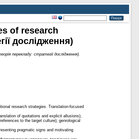
ies of research
егії дослідження)
і теорія перекладу: стратегії дослідження).
tional research strategies. Translation-focused
nslation of quotations and explicit allusions);
y references to the target culture); genrological
presenting pragmatic signs and motivating