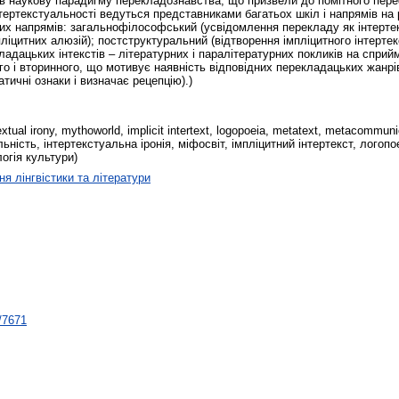
ни в наукову парадигму перекладознавства, що призвели до помітного п
нтертекстуальності ведуться представниками багатьох шкіл і напрямів на
аких напрямів: загальнофілософський (усвідомлення перекладу як інтерте
ліцитних алюзій); постструктуральний (відтворення імпліцитного інтертек
ладацьких інтекстів – літературних і паралітературних покликів на спри
го і вторинного, що мотивує наявність відповідних перекладацьких жанрі
тичні ознаки і визначає рецепцію).)
ertextual irony, mythoworld, implicit intertext, logopoeia, metatext, metacommuni
льність, інтертекстуальна іронія, міфосвіт, імпліцитний інтертекст, логоп
огія культури)
ня лінгвістики та літератури
t/7671