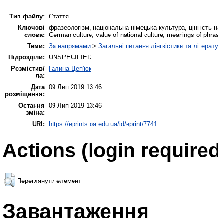
Тип файлу:
Стаття
Ключові
фразеологізм, національна німецька культура, цінність на
слова:
German culture, value of national culture, meanings of phras
Теми:
За напрямами
>
Загальні питання лінгвістики та літерат
Підрозділи:
UNSPECIFIED
Розмістив/
Галина Цеп'юк
ла:
Дата
09 Лип 2019 13:46
розміщення:
Остання
09 Лип 2019 13:46
зміна:
URI:
https://eprints.oa.edu.ua/id/eprint/7741
Actions (login required
Переглянути елемент
Завантаження