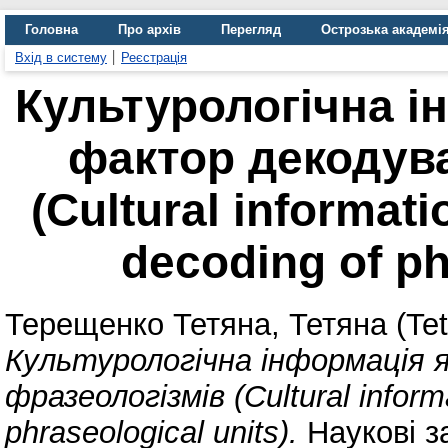
Головна
Про архів
Перегляд
Острозька академі
Вхід в систему
Реєстрація
Культурологічна і
фактор декодув
(Сultural informati
decoding of ph
Терещенко Тетяна, Тетяна (Te
Культурологічна інформація 
фразеологізмів (Сultural informa
phraseological units).
Наукові з