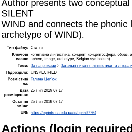
Author presents two conceptu
SILENT
WIND and connects the phonic la
archetype of WIND).
Тип файлу:
Стаття
Ключові
когнітивна лінгвістика, концепт, концептосфера, образ, а
слова:
sphere, image, archetype, Belgian symbolism)
Теми:
За напрямами
>
Загальні питання лінгвістики та літерат
Підрозділи:
UNSPECIFIED
Розмістив/
Галина Цеп'юк
ла:
Дата
25 Лип 2019 07:17
розміщення:
Остання
25 Лип 2019 07:17
зміна:
URI:
https://eprints.oa.edu.ua/id/eprint/7764
Actions (login required