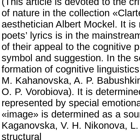
(This article is devoted to the cr
of nature in the collection «Cla
aesthetician Albert Mockel. It is
poets’ lyrics is in the mainstrea
of their appeal to the cognitive
symbol and suggestion. In the s
formation of cognitive linguisti
M. Kahanovska, A. P. Babushkin
O. P. Vorobiova). It is determined
represented by special emotional
«image» is determined as a sou
Kaganovska, V. H. Nikonova, L. 
structural