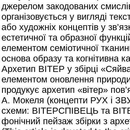
джерелом закодованих смислі
організовується у вигляді текс
або художніх концептів у зв’яз
естетичної та образної функц
елементом семіотичної тканини
основа образу та когнітивна к
Архетип ВІТЕР у збірці «Сяйв
елементом оновлення природи.
продукує архетип «вітер» пов’
А. Мокеля (концепти РУХ і ЗВУ
схеми: ВІТЕРСПІВЕЦЬ та ВІТ
фонічний пейзаж збірки з арх