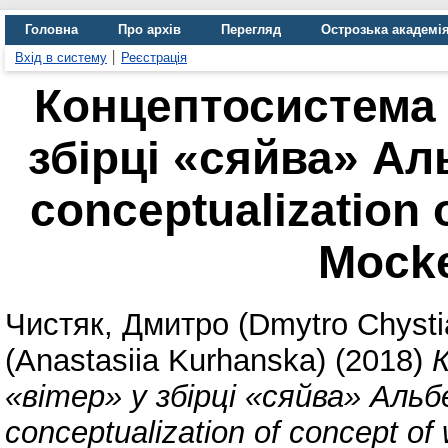
Головна
Про архів
Перегляд
Острозька академі
Вхід в систему
Реєстрація
Концептосистема 
збірці «сяйва» Ал
conceptualization o
Mockel
Чистяк, Дмитро (Dmytro Chysti
(Anastasiia Kurhanska)
(2018)
«вітер» у збірці «сяйва» Альб
conceptualization of concept of w