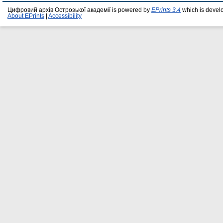
Цифровий архів Острозької академії is powered by
EPrints 3.4
which is devel
About EPrints
|
Accessibility