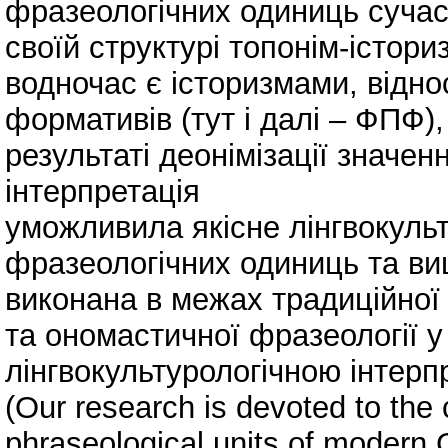
фразеологічних одиниць сучасн
своїй структурі топонім-істори
водночас є історизмами, відно
формативів (тут і далі – ФПФ),
результаті деонімізації значе
інтерпретація
уможливила якісне лінгвокуль
фразеологічних одиниць та ви
виконана в межах традиційної 
та ономастичної фразеології у
лінгвокультурологічною інтерп
(Our research is devoted to the 
phraseological units of modern