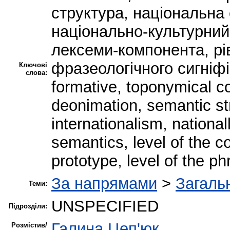
структура, національна 
національно-культурний
лексеми-компонента, рів
фразеологічного сигніфік
Ключові
слова:
formative, toponymical c
deonimation, semantic stru
internationalism, nationa
semantics, level of the c
prototype, level of the ph
За напрямами
>
Загальн
Теми:
UNSPECIFIED
Підрозділи:
Галина Цеп'юк
Розмістив/