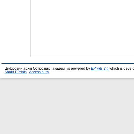
Цифровий архів Острозької академії is powered by
EPrints 3.4
which is devel
About EPrints
|
Accessibility