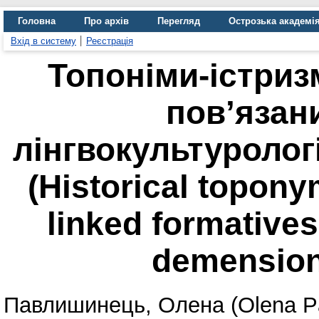
Головна
Про архів
Перегляд
Острозька академі
Вхід в систему
Реєстрація
Топоніми-істриз
пов’язан
лінгвокультуролог
(Historical topony
linked formatives
demension
Павлишинець, Олена (Olena Pa