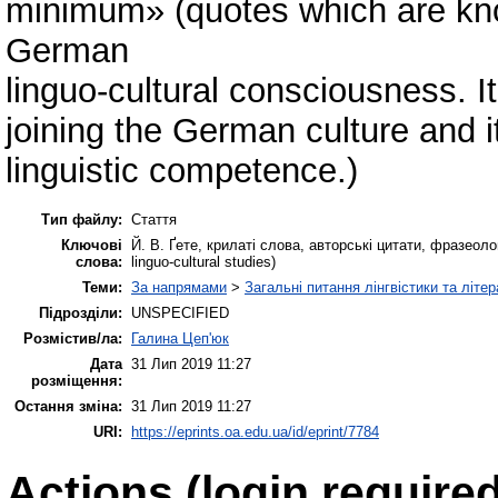
minimum» (quotes which are kn
German
linguo-cultural consciousness. It
joining the German culture and i
linguistic competence.)
Тип файлу:
Стаття
Ключові
Й. В. Ґете, крилаті слова, авторські цитати, фразеолог
слова:
linguo-cultural studies)
Теми:
За напрямами
>
Загальні питання лінгвістики та літе
Підрозділи:
UNSPECIFIED
Розмістив/ла:
Галина Цеп'юк
Дата
31 Лип 2019 11:27
розміщення:
Остання зміна:
31 Лип 2019 11:27
URI:
https://eprints.oa.edu.ua/id/eprint/7784
Actions (login required