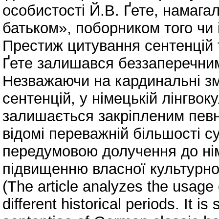
особистості Й.В. Ґете, намага
батьком», поборником того чи 
Престиж цитування сентенцій та
Ґете залишався беззаперечни
Незважаючи на кардинальні зм
сентенцій, у німецькій лінгвок
залишається закріпленим певн
відомі переважній більшості с
передумовою долучення до нім
підвищенню власної культурно
(The article analyzes the usage
different historical periods. It 