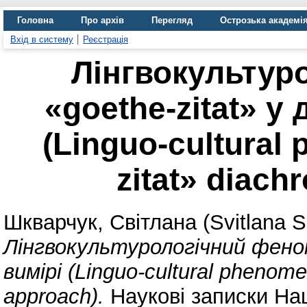
Головна
Про архів
Перегляд
Острозька академі
Вхід в систему
Реєстрація
Лінгвокультур
«goethe-zitat» у
(Linguo-cultural
zitat» diach
Шкварчук, Світлана (Svitlana 
Лінгвокультурологічний феном
вимірі (Linguo-cultural phenome
approach).
Наукові записки Нац