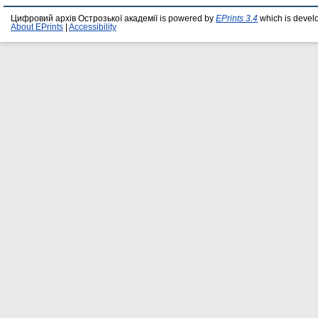
Цифровий архів Острозької академії is powered by
EPrints 3.4
which is devel
About EPrints
|
Accessibility