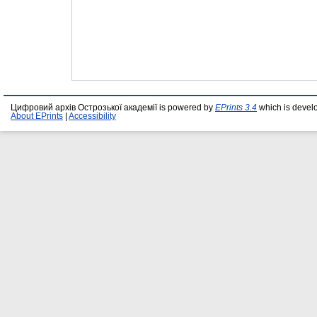
Цифровий архів Острозької академії is powered by
EPrints 3.4
which is devel
About EPrints
|
Accessibility