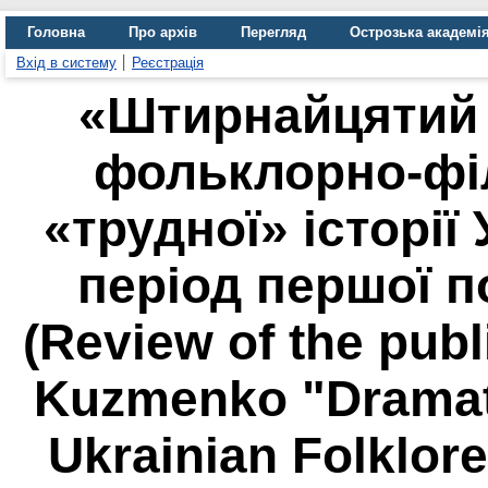
Головна
Про архів
Перегляд
Острозька академі
Вхід в систему
Реєстрація
«Штирнайцятий 
фольклорно-фі
«трудної» історії 
період першої п
(Review of the pub
Kuzmenko "Dramat
Ukrainian Folklor