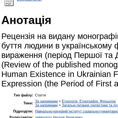
Анотація
Рецензія на видану монограф
буття людини в українському 
вираження (період Першої та Др
(Review of the published mono
Human Existence in Ukrainian F
Expression (the Period of First
Тип файлу:
Стаття
За напрямами
>
Етнологія. Етнографія. Фольклор
Теми:
За напрямами
>
Загальні питання лінгвістики та лі
Підрозділи:
Навчально-науковий інститут соціально-гуманітар
Розмістив/ла:
заввідділу Наталя Денисенко