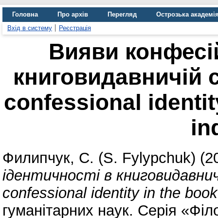
Головна
Про архів
Перегляд
Острозька академі
Вхід в систему
Реєстрація
Bияви конфесій
книговидавничій сф
confessional identit
in
Филипчук, С. (S. Fylypchuk)
(2
ідентичності в книговидавничій
confessional identity in the book
гуманітарних наук. Серія «Філ