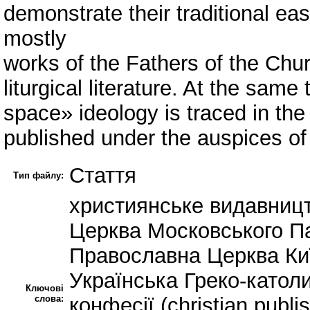
demonstrate their traditional east
mostly
works of the Fathers of the Chu
liturgical literature. At the same
space» ideology is traced in the
published under the auspices o
Стаття
Тип файлу:
християнське видавниц
Церква Московського Па
Православна Церква Киї
Українська Греко-катол
Ключові
слова:
конфесії (сhristian publ