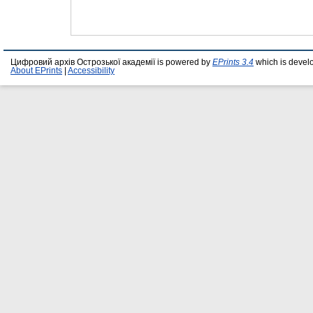
Цифровий архів Острозької академії is powered by
EPrints 3.4
which is devel
About EPrints
|
Accessibility