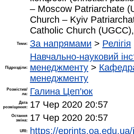
– Moscow Patriarchate (
Church – Kyiv Patriarcha
Catholic Church (UGCC),
За напрямами
>
Релігія
Теми:
Навчально-науковий інс
менеджменту
>
Кафедра
Підрозділи:
менеджменту
Галина Цеп'юк
Розмістив/
ла:
17 Чер 2020 20:57
Дата
розміщення:
17 Чер 2020 20:57
Остання
зміна:
https://eprints.oa.edu.ua/
URI: