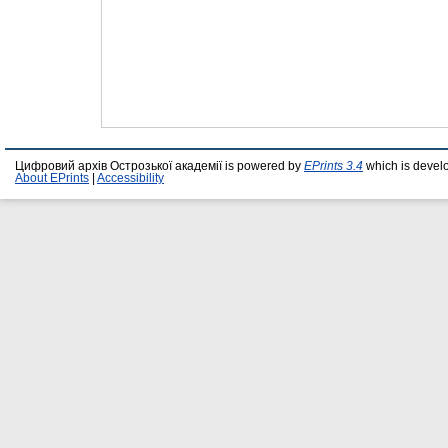
Цифровий архів Острозької академії is powered by
EPrints 3.4
which is devel
About EPrints
|
Accessibility