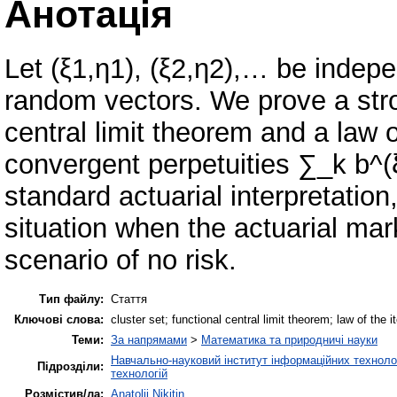
Анотація
Let (ξ1,η1), (ξ2,η2),… be indepe
random vectors. We prove a stro
central limit theorem and a law o
convergent perpetuities ∑_k b
standard actuarial interpretation
situation when the actuarial mar
scenario of no risk.
Тип файлу:
Стаття
Ключові слова:
cluster set; functional central limit theorem; law of the 
Теми:
За напрямами
>
Математика та природничі науки
Навчально-науковий інститут інформаційних технолог
Підрозділи:
технологій
Розмістив/ла:
Anatolii Nikitin