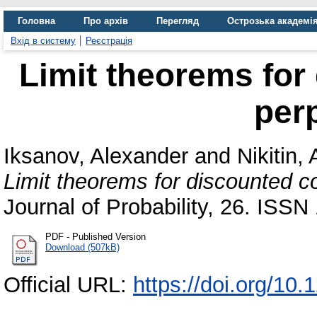
Головна
Про архів
Перегляд
Острозька академі
Вхід в систему
Реєстрація
Limit theorems for
perp
Iksanov, Alexander
and
Nikitin, 
Limit theorems for discounted c
Journal of Probability, 26. ISS
PDF - Published Version
Download (507kB)
Official URL:
https://doi.org/10