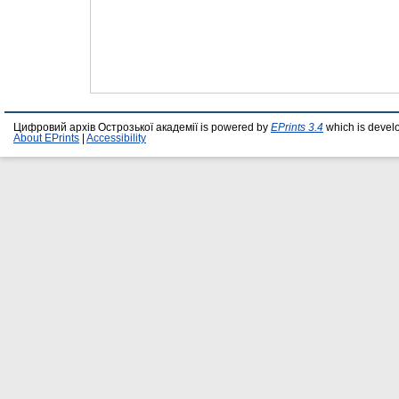
Цифровий архів Острозької академії is powered by
EPrints 3.4
which is devel
About EPrints
|
Accessibility