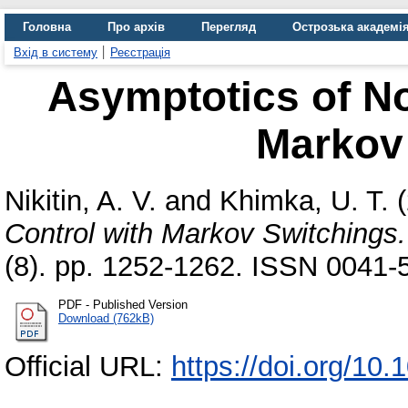
Головна
Про архів
Перегляд
Острозька академі
Вхід в систему
Реєстрація
Asymptotics of No
Markov
Nikitin, A. V.
and
Khimka, U. T.
(
Control with Markov Switchings.
(8). pp. 1252-1262. ISSN 0041-
PDF - Published Version
Download (762kB)
Official URL:
https://doi.org/10