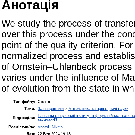
Анотація
We study the process of transfe
over this process under the cond
point of the quality criterion. Fo
normalized process and establish
of Ornstein–Uhlenbeck process i
varies under the influence of Ma
of evolution from the state in wh
Тип файлу:
Стаття
Теми:
За напрямами
>
Математика та природничі науки
Навчально-науковий інститут інформаційних технолог
Підрозділи:
технологій
Розмістив/ла:
Anatolii Nikitin
Дата
22 Бер 2024 19:13